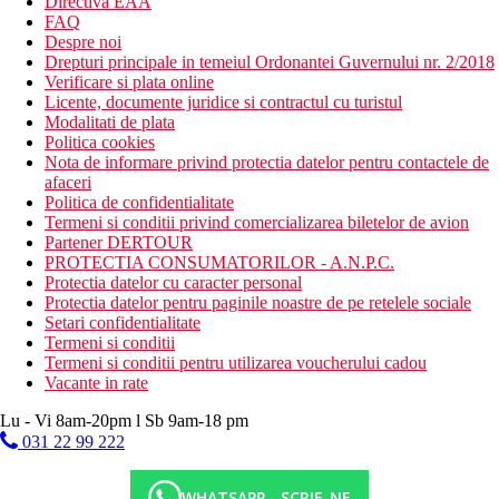
Directiva EAA
FAQ
Despre noi
Drepturi principale in temeiul Ordonantei Guvernului nr. 2/2018
Verificare si plata online
Licente, documente juridice si contractul cu turistul
Modalitati de plata
Politica cookies
Nota de informare privind protectia datelor pentru contactele de
afaceri
Politica de confidentialitate
Termeni si conditii privind comercializarea biletelor de avion
Partener DERTOUR
PROTECTIA CONSUMATORILOR - A.N.P.C.
Protectia datelor cu caracter personal
Protectia datelor pentru paginile noastre de pe retelele sociale
Setari confidentialitate
Termeni si conditii
Termeni si conditii pentru utilizarea voucherului cadou
Vacante in rate
Lu - Vi 8am-20pm l Sb 9am-18 pm
031 22 99 222
WHATSAPP - SCRIE-NE