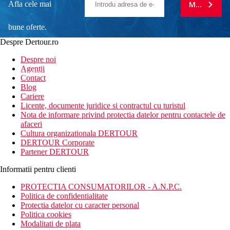
Afla cele mai
MA ABONE
bune oferte.
Despre Dertour.ro
Inscrie-te la
Despre noi
Agentii
newsletter!
Contact
Blog
Cariere
Licente, documente juridice si contractul cu turistul
Nota de informare privind protectia datelor pentru contactele de
afaceri
Cultura organizationala DERTOUR
DERTOUR Corporate
Partener DERTOUR
Informatii pentru clienti
PROTECTIA CONSUMATORILOR - A.N.P.C.
Politica de confidentialitate
Protectia datelor cu caracter personal
Politica cookies
Modalitati de plata