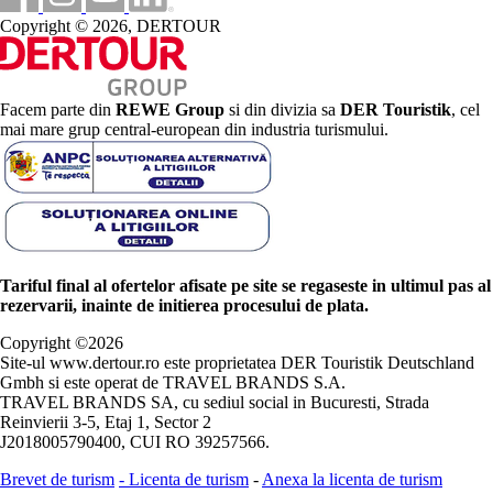
Copyright © 2026, DERTOUR
Facem parte din
REWE Group
si din divizia sa
DER Touristik
, cel
mai mare grup central-european din industria turismului.
Tariful final al ofertelor afisate pe site se regaseste in ultimul pas al
rezervarii, inainte de initierea procesului de plata.
Copyright ©
2026
Site-ul www.dertour.ro este proprietatea DER Touristik Deutschland
Gmbh si este operat de TRAVEL BRANDS S.A.
TRAVEL BRANDS SA, cu sediul social in Bucuresti, Strada
Reinvierii 3-5, Etaj 1, Sector 2
J2018005790400, CUI RO 39257566.
Brevet de turism
-
Licenta de turism
-
Anexa la licenta de turism