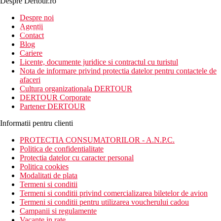
Despre Dertour.ro
Inscrie-te la
Despre noi
Agentii
newsletter!
Contact
Blog
Cariere
Licente, documente juridice si contractul cu turistul
Nota de informare privind protectia datelor pentru contactele de
afaceri
Cultura organizationala DERTOUR
DERTOUR Corporate
Partener DERTOUR
Informatii pentru clienti
PROTECTIA CONSUMATORILOR - A.N.P.C.
Politica de confidentialitate
Protectia datelor cu caracter personal
Politica cookies
Modalitati de plata
Termeni si conditii
Termeni si conditii privind comercializarea biletelor de avion
Termeni si conditii pentru utilizarea voucherului cadou
Campanii si regulamente
Vacante in rate