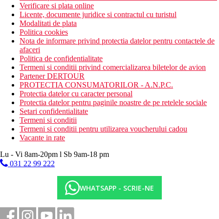
Verificare si plata online
Licente, documente juridice si contractul cu turistul
Modalitati de plata
Politica cookies
Nota de informare privind protectia datelor pentru contactele de
afaceri
Politica de confidentialitate
Termeni si conditii privind comercializarea biletelor de avion
Partener DERTOUR
PROTECTIA CONSUMATORILOR - A.N.P.C.
Protectia datelor cu caracter personal
Protectia datelor pentru paginile noastre de pe retelele sociale
Setari confidentialitate
Termeni si conditii
Termeni si conditii pentru utilizarea voucherului cadou
Vacante in rate
Lu - Vi 8am-20pm l Sb 9am-18 pm
031 22 99 222
WHATSAPP - SCRIE-NE