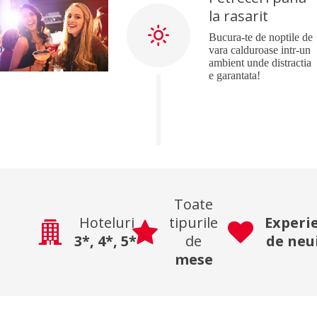
la rasarit
Bucura-te de noptile de
vara calduroase intr-un
ambient unde distractia
e garantata!
Toate
Hoteluri
tipurile
Experi
3*,
4*,
5*
de
de neu
mese