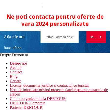
Ne poti contacta pentru oferte de
vara 2024 personalizate
Afla cele mai
MA ABONE
bune oferte.
Despre Dertour.ro
Inscrie-te la
Despre noi
Agentii
newsletter!
Contact
Blog
Cariere
Licente, documente juridice si contractul cu turistul
Nota de informare privind protectia datelor pentru contactele de
afaceri
Cultura organizationala DERTOUR
DERTOUR Corporate
Partener DERTOUR