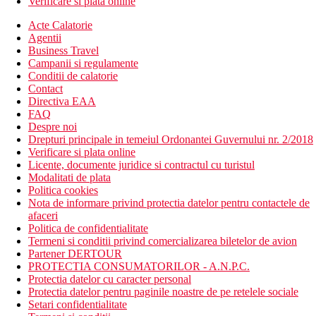
Verificare si plata online
Acte Calatorie
Agentii
Business Travel
Campanii si regulamente
Conditii de calatorie
Contact
Directiva EAA
FAQ
Despre noi
Drepturi principale in temeiul Ordonantei Guvernului nr. 2/2018
Verificare si plata online
Licente, documente juridice si contractul cu turistul
Modalitati de plata
Politica cookies
Nota de informare privind protectia datelor pentru contactele de
afaceri
Politica de confidentialitate
Termeni si conditii privind comercializarea biletelor de avion
Partener DERTOUR
PROTECTIA CONSUMATORILOR - A.N.P.C.
Protectia datelor cu caracter personal
Protectia datelor pentru paginile noastre de pe retelele sociale
Setari confidentialitate