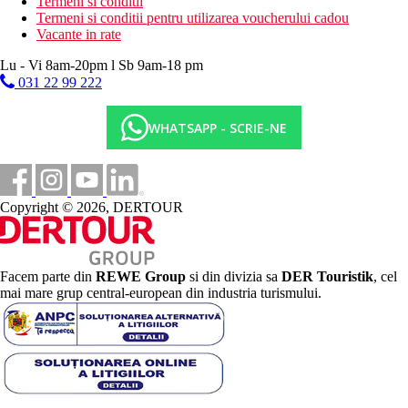
Termeni si conditii
Termeni si conditii pentru utilizarea voucherului cadou
Vacante in rate
Lu - Vi 8am-20pm l Sb 9am-18 pm
031 22 99 222
WHATSAPP - SCRIE-NE
Copyright © 2026, DERTOUR
Facem parte din
REWE Group
si din divizia sa
DER Touristik
, cel
mai mare grup central-european din industria turismului.