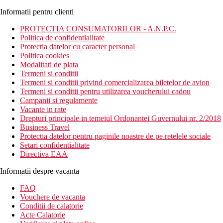
Informatii pentru clienti
PROTECTIA CONSUMATORILOR - A.N.P.C.
Politica de confidentialitate
Protectia datelor cu caracter personal
Politica cookies
Modalitati de plata
Termeni si conditii
Termeni si conditii privind comercializarea biletelor de avion
Termeni si conditii pentru utilizarea voucherului cadou
Campanii si regulamente
Vacante in rate
Drepturi principale in temeiul Ordonantei Guvernului nr. 2/2018
Business Travel
Protectia datelor pentru paginile noastre de pe retelele sociale
Setari confidentialitate
Directiva EAA
Informatii despre vacanta
FAQ
Vouchere de vacanta
Conditii de calatorie
Acte Calatorie