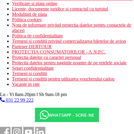
Verificare si plata online
Licente, documente juridice si contractul cu turistul
Modalitati de plata
Politica cookies
Nota de informare privind protectia datelor pentru contactele de
afaceri
Politica de confidentialitate
Termeni si conditii privind comercializarea biletelor de avion
Partener DERTOUR
PROTECTIA CONSUMATORILOR - A.N.P.C.
Protectia datelor cu caracter personal
Protectia datelor pentru paginile noastre de pe retelele sociale
Setari confidentialitate
Termeni si conditii
Termeni si conditii pentru utilizarea voucherului cadou
Vacante in rate
Lu - Vi 8am-20pm l Sb 9am-18 pm
031 22 99 222
WHATSAPP - SCRIE-NE