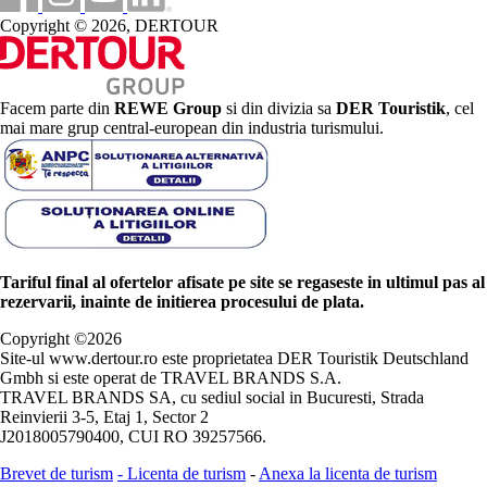
Copyright © 2026, DERTOUR
Facem parte din
REWE Group
si din divizia sa
DER Touristik
, cel
mai mare grup central-european din industria turismului.
Tariful final al ofertelor afisate pe site se regaseste in ultimul pas al
rezervarii, inainte de initierea procesului de plata.
Copyright ©
2026
Site-ul www.dertour.ro este proprietatea DER Touristik Deutschland
Gmbh si este operat de TRAVEL BRANDS S.A.
TRAVEL BRANDS SA, cu sediul social in Bucuresti, Strada
Reinvierii 3-5, Etaj 1, Sector 2
J2018005790400, CUI RO 39257566.
Brevet de turism
-
Licenta de turism
-
Anexa la licenta de turism