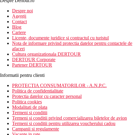
Despre Dertour.ro
Inscrie-te la
Despre noi
Agentii
newsletter!
Contact
Blog
Cariere
Licente, documente juridice si contractul cu turistul
Nota de informare privind protectia datelor pentru contactele de
afaceri
Cultura organizationala DERTOUR
DERTOUR Corporate
Partener DERTOUR
Informatii pentru clienti
PROTECTIA CONSUMATORILOR - A.N.P.C.
Politica de confidentialitate
Protectia datelor cu caracter personal
Politica cookies
Modalitati de plata
Termeni si conditii
Termeni si conditii privind comercializarea biletelor de avion
Termeni si conditii pentru utilizarea voucherului cadou
Campanii si regulamente
Vacante in rate