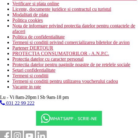
Verificare si plata online
Licente, documente juridice si contractul cu turistul
Modalitati de plata
Politica cookies
Nota de informare privind protectia datelor pentru contactele de
afaceri
Politica de confidentialitate
Termeni si conditii privind comercializarea biletelor de avion
Partener DERTOUR
PROTECTIA CONSUMATORILOR - A.N.P.C.
Protectia datelor cu caracter personal
Protectia datelor pentru paginile noastre de pe retelele sociale
Setari confidentialitate
Termeni si conditii
Termeni si conditii pentru utilizarea voucherului cadou
Vacante in rate
Lu - Vi 8am-20pm l Sb 9am-18 pm
031 22 99 222
WHATSAPP - SCRIE-NE