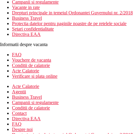
Campanii si regulamente
Vacante in rate
Drepturi principale in temeiul Ordonantei Guvernului nr. 2/2018
Business Travel
Protectia datelor pentru paginile noastre de pe retelele sociale
Setari confidentialitate
Directiva EAA
Informatii despre vacanta
FAQ
Vouchere de vacanta
Conditii de calatorie
Acte Calatorie
Verificare si plata online
Acte Calatorie
Agentii
Business Travel
Campanii si regulamente
Conditii de calatorie
Contact
Directiva EAA
FAQ
Despre noi