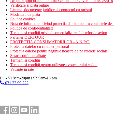
Drepturi principale in temeiul Ordonantei Guvernului nr. 2/2018
Verificare si plata online
Licente, documente juridice si contractul cu turistul
Modalitati de plata
Politica cookies
Nota de informare privind protectia datelor pentru contactele de a
Politica de confidentialitate
Termeni si conditii privind comercializarea biletelor de avion
Partener DERTOUR
PROTECTIA CONSUMATORILOR - A.N.P.C.
Protectia datelor cu caracter personal
Protectia datelor pentru paginile noastre de pe retelele sociale
Setari confidentialitate
Termeni si conditii
Termeni si conditii pentru utilizarea voucherului cadou
Vacante in rate
Lu - Vi 8am-20pm l Sb 9am-18 pm
031 22 99 222