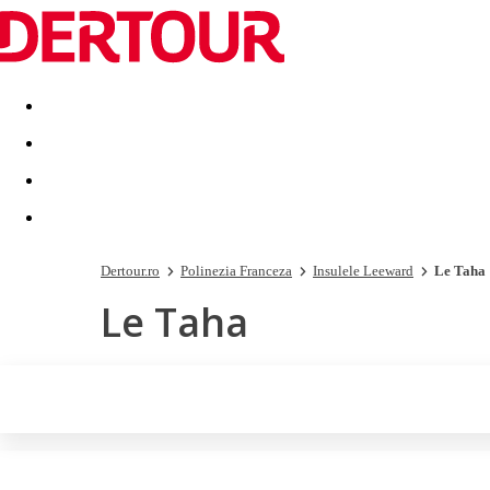
Destinatii
Vacanta perfecta
OFERTE DE NERATAT
Dertour.ro
Polinezia Franceza
Insulele Leeward
Le Taha
Le Taha