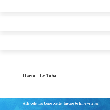
Harta -
Le Taha
Afla cele mai bune oferte. Inscrie-te la newsletter!