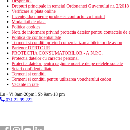
Despre noi
Drepturi principale in temeiul Ordonantei Guvernului nr. 2/2018
Verificare si plata online
Licente, documente juridice si contractul cu turistul
Modalitati de plata
Politica cookies
Nota de informare privind protectia datelor pentru contactele de a
Politica de confidentialitate
Termeni si conditii privind comercializarea biletelor de avion
Partener DERTOUR
PROTECTIA CONSUMATORILOR - A.N.P.C.
Protectia datelor cu caracter personal
Protectia datelor pentru paginile noastre de pe retelele sociale
Setari confidentialitate
Termeni si conditii
Termeni si conditii pentru utilizarea voucherului cadou
Vacante in rate
Lu - Vi 8am-20pm l Sb 9am-18 pm
031 22 99 222