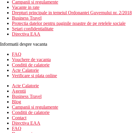
Campanii si regulamente
Vacante in rate
Drepturi principale in temeiul Ordonantei Guvernului nr. 2/2018
Business Travel
Protectia datelor pentru paginile noastre de pe retelele sociale
Setari confidentialitate
Directiva EAA
Informatii despre vacanta
FAQ
Vouchere de vacanta
Conditii de calatorie
Acte Calatorie
Verificare si plata online
Acte Calatorie
Agentii
Business Travel
Blog
Campanii si regulamente
Conditii de calatorie
Contact
Directiva EAA
FAQ