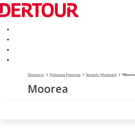
Destinatii
Vacanta perfecta
OFERTE DE NERATAT
Dertour.ro
Polinezia Franceza
Insulele Windward
Moore
Moorea