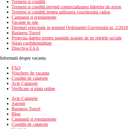
Termeni si conditii
Termeni si conditii privind comercializarea biletelor de avion
Termeni si conditii pentru utilizarea voucherului cadou
Campanii si regulamente
Vacante in rate
Drepturi principale in temeiul Ordonantei Guvernului nr. 2/2018
Business Travel
Protectia datelor pentru paginile noastre de pe retelele sociale
Setari confidentialitate
Directiva EAA
Informatii despre vacanta
FAQ
Vouchere de vacanta
Conditii de calatorie
Acte Calatorie
Verificare si plata online
Acte Calatorie
Agentii
Business Travel
Blog
Campanii si regulamente
Conditii de calatorie