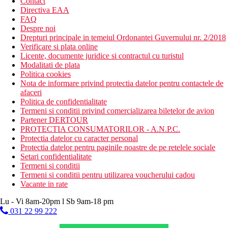
Contact
Directiva EAA
FAQ
Despre noi
Drepturi principale in temeiul Ordonantei Guvernului nr. 2/2018
Verificare si plata online
Licente, documente juridice si contractul cu turistul
Modalitati de plata
Politica cookies
Nota de informare privind protectia datelor pentru contactele de
afaceri
Politica de confidentialitate
Termeni si conditii privind comercializarea biletelor de avion
Partener DERTOUR
PROTECTIA CONSUMATORILOR - A.N.P.C.
Protectia datelor cu caracter personal
Protectia datelor pentru paginile noastre de pe retelele sociale
Setari confidentialitate
Termeni si conditii
Termeni si conditii pentru utilizarea voucherului cadou
Vacante in rate
Lu - Vi 8am-20pm l Sb 9am-18 pm
031 22 99 222