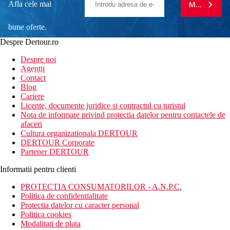
Afla cele mai
MA ABONE
bune oferte.
Despre Dertour.ro
Inscrie-te la
Despre noi
Agentii
newsletter!
Contact
Blog
Cariere
Licente, documente juridice si contractul cu turistul
Nota de informare privind protectia datelor pentru contactele de
afaceri
Cultura organizationala DERTOUR
DERTOUR Corporate
Partener DERTOUR
Informatii pentru clienti
PROTECTIA CONSUMATORILOR - A.N.P.C.
Politica de confidentialitate
Protectia datelor cu caracter personal
Politica cookies
Modalitati de plata