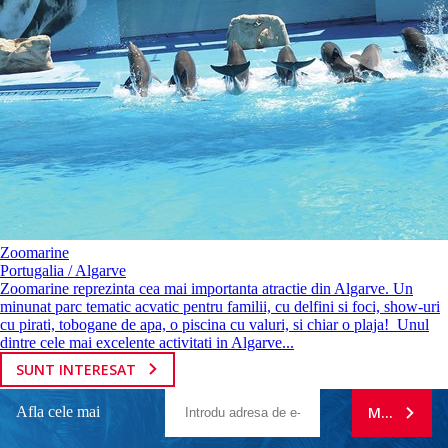
Zoomarine
Portugalia / Algarve
Zoomarine reprezinta cea mai importanta atractie din Algarve. Un
minunat parc tematic acvatic pentru familii, cu delfini si foci, show-uri
cu pirati, tobogane de apa, o piscina cu valuri, si chiar o plaja! Unul
dintre cele mai excelente activitati in Algarve...
SUNT INTERESAT
Afla cele mai
MA ABONE