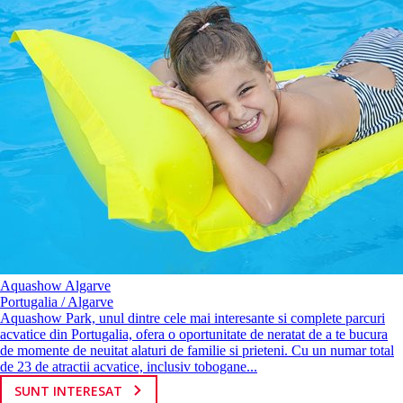
Aquashow Algarve
Portugalia / Algarve
Aquashow Park, unul dintre cele mai interesante si complete parcuri
acvatice din Portugalia, ofera o oportunitate de neratat de a te bucura
de momente de neuitat alaturi de familie si prieteni. Cu un numar total
de 23 de atractii acvatice, inclusiv tobogane...
SUNT INTERESAT