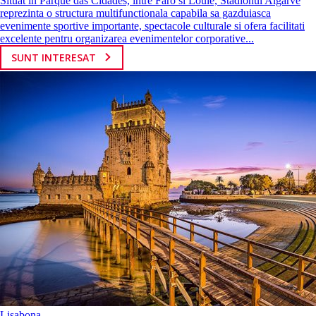
Situat in Parque das Cidades, intre Faro si Loulé, Stadionul Algarve
reprezinta o structura multifunctionala capabila sa gazduiasca
evenimente sportive importante, spectacole culturale si ofera facilitati
excelente pentru organizarea evenimentelor corporative...
SUNT INTERESAT
Lisabona