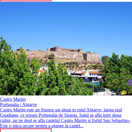
Castro Marim
Portugalia / Algarve
Castro Marim este un frumos sat situat in estul Algarve, langa raul
Guadiana, ce separa Portugalia de Spania. Satul se afla intre doua
culmi, iar pe deal se afla castelul Castro Marim si fortul Sao Sebastiao.
Este o mica urcare pentru a ajunge la castel...