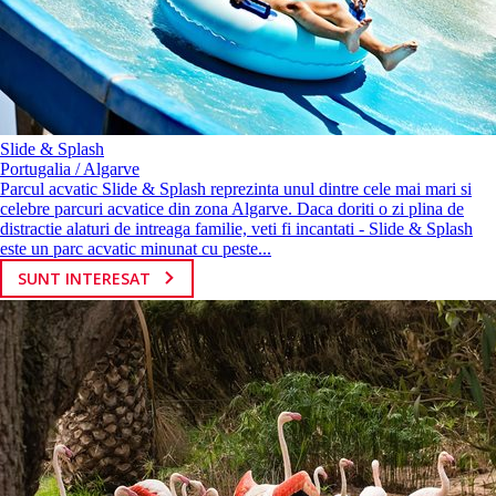
Slide & Splash
Portugalia / Algarve
Parcul acvatic Slide & Splash reprezinta unul dintre cele mai mari si
celebre parcuri acvatice din zona Algarve. Daca doriti o zi plina de
distractie alaturi de intreaga familie, veti fi incantati - Slide & Splash
este un parc acvatic minunat cu peste...
SUNT INTERESAT