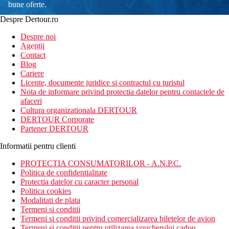
bune oferte.
Despre Dertour.ro
Inscrie-te la
Despre noi
Agentii
newsletter!
Contact
Blog
Cariere
Licente, documente juridice si contractul cu turistul
Nota de informare privind protectia datelor pentru contactele de
afaceri
Cultura organizationala DERTOUR
DERTOUR Corporate
Partener DERTOUR
Informatii pentru clienti
PROTECTIA CONSUMATORILOR - A.N.P.C.
Politica de confidentialitate
Protectia datelor cu caracter personal
Politica cookies
Modalitati de plata
Termeni si conditii
Termeni si conditii privind comercializarea biletelor de avion
Termeni si conditii pentru utilizarea voucherului cadou