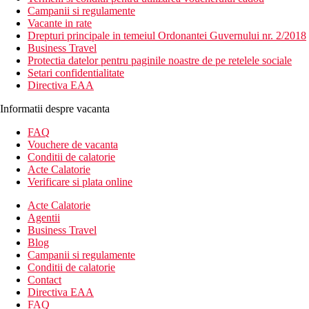
Campanii si regulamente
Vacante in rate
Drepturi principale in temeiul Ordonantei Guvernului nr. 2/2018
Business Travel
Protectia datelor pentru paginile noastre de pe retelele sociale
Setari confidentialitate
Directiva EAA
Informatii despre vacanta
FAQ
Vouchere de vacanta
Conditii de calatorie
Acte Calatorie
Verificare si plata online
Acte Calatorie
Agentii
Business Travel
Blog
Campanii si regulamente
Conditii de calatorie
Contact
Directiva EAA
FAQ