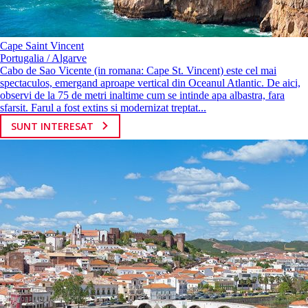
Cape Saint Vincent
Portugalia / Algarve
Cabo de Sao Vicente (in romana: Cape St. Vincent) este cel mai
spectaculos, emergand aproape vertical din Oceanul Atlantic. De aici,
observi de la 75 de metri inaltime cum se intinde apa albastra, fara
sfarsit. Farul a fost extins si modernizat treptat...
SUNT INTERESAT