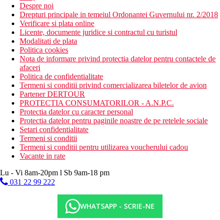
Despre noi
Drepturi principale in temeiul Ordonantei Guvernului nr. 2/2018
Verificare si plata online
Licente, documente juridice si contractul cu turistul
Modalitati de plata
Politica cookies
Nota de informare privind protectia datelor pentru contactele de
afaceri
Politica de confidentialitate
Termeni si conditii privind comercializarea biletelor de avion
Partener DERTOUR
PROTECTIA CONSUMATORILOR - A.N.P.C.
Protectia datelor cu caracter personal
Protectia datelor pentru paginile noastre de pe retelele sociale
Setari confidentialitate
Termeni si conditii
Termeni si conditii pentru utilizarea voucherului cadou
Vacante in rate
Lu - Vi 8am-20pm l Sb 9am-18 pm
031 22 99 222
WHATSAPP - SCRIE-NE