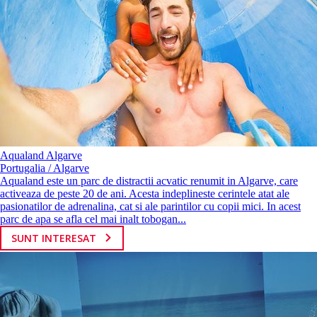
Aqualand Algarve
Portugalia / Algarve
Aqualand este un parc de distractii acvatic renumit in Algarve, care
activeaza de peste 20 de ani. Acesta indeplineste cerintele atat ale
pasionatilor de adrenalina, cat si ale parintilor cu copii mici. In acest
parc de apa se afla cel mai inalt tobogan...
SUNT INTERESAT