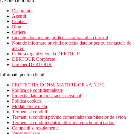
Despre Dertour.ro
Inscrie-te la
Despre noi
Agentii
newsletter!
Contact
Blog
Cariere
Licente, documente juridice si contractul cu turistul
Nota de informare privind protectia datelor pentru contactele de
afaceri
Cultura organizationala DERTOUR
DERTOUR Corporate
Partener DERTOUR
Informatii pentru clienti
PROTECTIA CONSUMATORILOR - A.N.P.C.
Politica de confidentialitate
Protectia datelor cu caracter personal
Politica cookies
Modalitati de plata
Termeni si conditii
Termeni si conditii privind comercializarea biletelor de avion
Termeni si conditii pentru utilizarea voucherului cadou
Campanii si regulamente
Vacante in rate