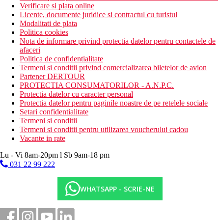
Verificare si plata online
Licente, documente juridice si contractul cu turistul
Modalitati de plata
Politica cookies
Nota de informare privind protectia datelor pentru contactele de
afaceri
Politica de confidentialitate
Termeni si conditii privind comercializarea biletelor de avion
Partener DERTOUR
PROTECTIA CONSUMATORILOR - A.N.P.C.
Protectia datelor cu caracter personal
Protectia datelor pentru paginile noastre de pe retelele sociale
Setari confidentialitate
Termeni si conditii
Termeni si conditii pentru utilizarea voucherului cadou
Vacante in rate
Lu - Vi 8am-20pm l Sb 9am-18 pm
031 22 99 222
WHATSAPP - SCRIE-NE