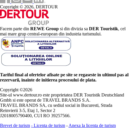
Copyright © 2026, DERTOUR
Facem parte din
REWE Group
si din divizia sa
DER Touristik
, cel
mai mare grup central-european din industria turismului.
Tariful final al ofertelor afisate pe site se regaseste in ultimul pas al
rezervarii, inainte de initierea procesului de plata.
Copyright ©
2026
Site-ul www.dertour.ro este proprietatea DER Touristik Deutschland
Gmbh si este operat de TRAVEL BRANDS S.A.
TRAVEL BRANDS SA, cu sediul social in Bucuresti, Strada
Reinvierii 3-5, Etaj 1, Sector 2
J2018005790400, CUI RO 39257566.
Brevet de turism
-
Licenta de turism
-
Anexa la licenta de turism