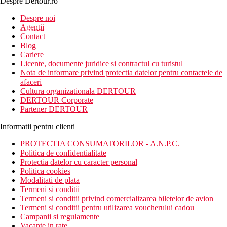
Despre Dertour.ro
Inscrie-te la
Despre noi
Agentii
newsletter!
Contact
Blog
Cariere
Licente, documente juridice si contractul cu turistul
Nota de informare privind protectia datelor pentru contactele de
afaceri
Cultura organizationala DERTOUR
DERTOUR Corporate
Partener DERTOUR
Informatii pentru clienti
PROTECTIA CONSUMATORILOR - A.N.P.C.
Politica de confidentialitate
Protectia datelor cu caracter personal
Politica cookies
Modalitati de plata
Termeni si conditii
Termeni si conditii privind comercializarea biletelor de avion
Termeni si conditii pentru utilizarea voucherului cadou
Campanii si regulamente
Vacante in rate