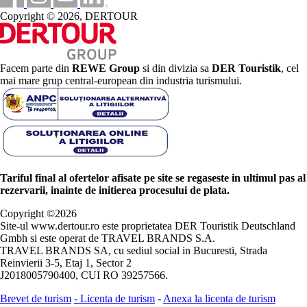
Copyright © 2026, DERTOUR
Facem parte din
REWE Group
si din divizia sa
DER Touristik
, cel
mai mare grup central-european din industria turismului.
Tariful final al ofertelor afisate pe site se regaseste in ultimul pas al
rezervarii, inainte de initierea procesului de plata.
Copyright ©
2026
Site-ul www.dertour.ro este proprietatea DER Touristik Deutschland
Gmbh si este operat de TRAVEL BRANDS S.A.
TRAVEL BRANDS SA, cu sediul social in Bucuresti, Strada
Reinvierii 3-5, Etaj 1, Sector 2
J2018005790400, CUI RO 39257566.
Brevet de turism
-
Licenta de turism
-
Anexa la licenta de turism