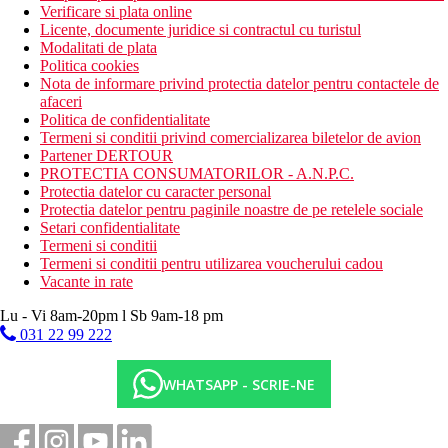
Verificare si plata online
Licente, documente juridice si contractul cu turistul
Modalitati de plata
Politica cookies
Nota de informare privind protectia datelor pentru contactele de
afaceri
Politica de confidentialitate
Termeni si conditii privind comercializarea biletelor de avion
Partener DERTOUR
PROTECTIA CONSUMATORILOR - A.N.P.C.
Protectia datelor cu caracter personal
Protectia datelor pentru paginile noastre de pe retelele sociale
Setari confidentialitate
Termeni si conditii
Termeni si conditii pentru utilizarea voucherului cadou
Vacante in rate
Lu - Vi 8am-20pm l Sb 9am-18 pm
031 22 99 222
WHATSAPP - SCRIE-NE