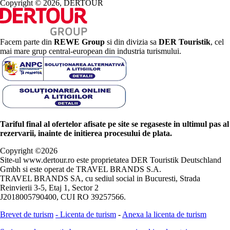
Copyright © 2026, DERTOUR
Facem parte din
REWE Group
si din divizia sa
DER Touristik
, cel
mai mare grup central-european din industria turismului.
Tariful final al ofertelor afisate pe site se regaseste in ultimul pas al
rezervarii, inainte de initierea procesului de plata.
Copyright ©
2026
Site-ul www.dertour.ro este proprietatea DER Touristik Deutschland
Gmbh si este operat de TRAVEL BRANDS S.A.
TRAVEL BRANDS SA, cu sediul social in Bucuresti, Strada
Reinvierii 3-5, Etaj 1, Sector 2
J2018005790400, CUI RO 39257566.
Brevet de turism
-
Licenta de turism
-
Anexa la licenta de turism