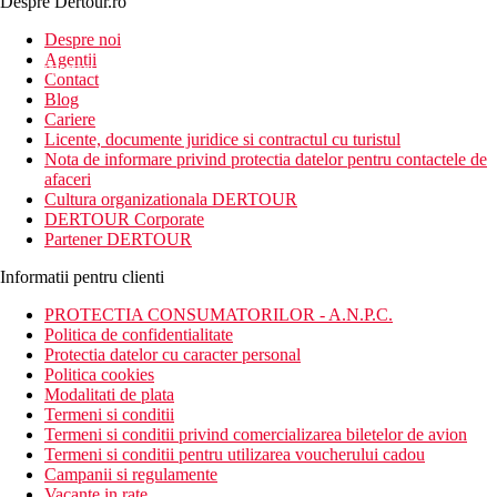
Despre Dertour.ro
Inscrie-te la
Despre noi
Agentii
newsletter!
Contact
Blog
Cariere
Licente, documente juridice si contractul cu turistul
Nota de informare privind protectia datelor pentru contactele de
afaceri
Cultura organizationala DERTOUR
DERTOUR Corporate
Partener DERTOUR
Informatii pentru clienti
PROTECTIA CONSUMATORILOR - A.N.P.C.
Politica de confidentialitate
Protectia datelor cu caracter personal
Politica cookies
Modalitati de plata
Termeni si conditii
Termeni si conditii privind comercializarea biletelor de avion
Termeni si conditii pentru utilizarea voucherului cadou
Campanii si regulamente
Vacante in rate