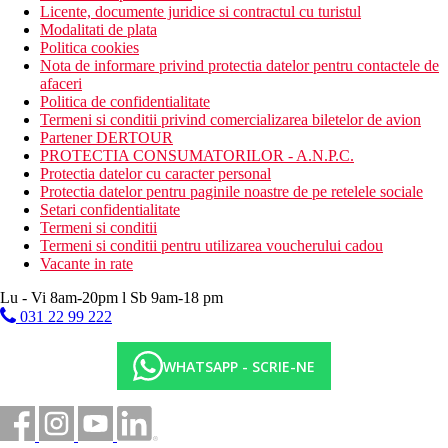
Licente, documente juridice si contractul cu turistul
Modalitati de plata
Politica cookies
Nota de informare privind protectia datelor pentru contactele de
afaceri
Politica de confidentialitate
Termeni si conditii privind comercializarea biletelor de avion
Partener DERTOUR
PROTECTIA CONSUMATORILOR - A.N.P.C.
Protectia datelor cu caracter personal
Protectia datelor pentru paginile noastre de pe retelele sociale
Setari confidentialitate
Termeni si conditii
Termeni si conditii pentru utilizarea voucherului cadou
Vacante in rate
Lu - Vi 8am-20pm l Sb 9am-18 pm
031 22 99 222
WHATSAPP - SCRIE-NE