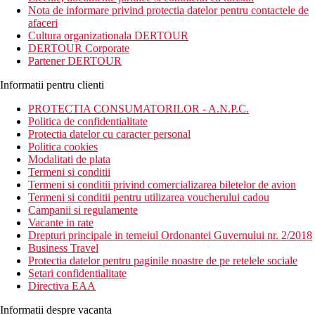
plaja. Acest hotel este dotat cu restaurant, piscina, bar langa
Nota de informare privind protectia datelor pentru contactele de
piscina, Wi-Fi, sauna. In apropierea hotelului, exista magazine,
afaceri
restaurante si baruri.
Cultura organizationala DERTOUR
DERTOUR Corporate
Distanta
Partener DERTOUR
plaje: 5 km
aeroport: 26 km
Informatii pentru clienti
centru: 10 km
magazine: 200 m
PROTECTIA CONSUMATORILOR - A.N.P.C.
Politica de confidentialitate
Descrierea camerei
Protectia datelor cu caracter personal
Camera dubla:
Politica cookies
Modalitati de plata
aer conditionat
Termeni si conditii
baie/toaleta (uscator de par)
Termeni si conditii privind comercializarea biletelor de avion
Wi-Fi (gratuit)
Termeni si conditii pentru utilizarea voucherului cadou
TV/sat.
Campanii si regulamente
telefon
Vacante in rate
seif (contra cost)
Drepturi principale in temeiul Ordonantei Guvernului nr. 2/2018
minibar (contra cost)
Business Travel
balcon
Protectia datelor pentru paginile noastre de pe retelele sociale
Alte tipuri de camere (daca nu se specifica altfel, camerele
Setari confidentialitate
au facilitatile de mai sus):
Directiva EAA
Camera dubla, vedere la mare
Informatii despre vacanta