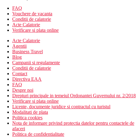
Descrierea hotelului
FAQ
Hotelul dispune de:
Vouchere de vacanta
Conditii de calatorie
hol de intrare cu receptie
Acte Calatorie
restaurant principal cu terasa
Verificare si plata online
bar
Acte Calatorie
restaurant a la carte
Agentii
Wi-Fi (gratuit)
Business Travel
piscina (sezlonguri, umbrele de soare si prosoape gratuite)
Blog
bar langa piscina
Campanii si regulamente
Descrierea plajei
Conditii de calatorie
plaja cu nisip si pietre
Contact
Directiva EAA
Activitati sportive gratuite
FAQ
plaja
Despre noi
Drepturi principale in temeiul Ordonantei Guvernului nr. 2/2018
Activitati sportive contra cost
Verificare si plata online
sauna
Licente, documente juridice si contractul cu turistul
masaje
Modalitati de plata
golf
Politica cookies
Nota de informare privind protectia datelor pentru contactele de
Masa
afaceri
Mic dejun
Politica de confidentialitate