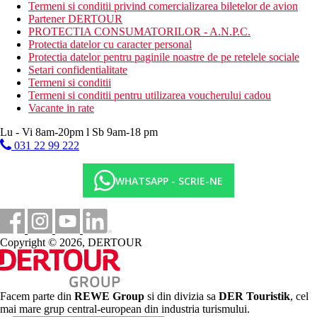
Mic dejun tip bufet
Termeni si conditii privind comercializarea biletelor de avion
Demipensiune
Partener DERTOUR
PROTECTIA CONSUMATORILOR - A.N.P.C.
Mic dejun sub forma de bufet, cina sub forma de meniu (3
Protectia datelor cu caracter personal
feluri, optiune de a schimba cina cu pranz)
Protectia datelor pentru paginile noastre de pe retelele sociale
Setari confidentialitate
Categoria oficiala
Termeni si conditii
4 stele
Termeni si conditii pentru utilizarea voucherului cadou
Vacante in rate
Nota
La hotel se percepe taxa turistica (2€/persoana de la 13 ani/zi,
Lu - Vi 8am-20pm l Sb 9am-18 pm
max. 7 zile). Aceasta taxa nu este inclusa in pretul turului si
031 22 99 222
trebuie platita de catre client direct la receptia hotelului.
Sfera si calitatea serviciilor si activitatilor mentionate mai sus pot
fi afectate de introducerea unor eventuale masuri de igiena sau
WHATSAPP - SCRIE-NE
antiepidemie in destinatia data.
Distanţe
Copyright © 2026, DERTOUR
200 m
Baruri/pub-uri
10 km
Facem parte din
REWE Group
si din divizia sa
DER Touristik
, cel
Centru turistic
mai mare grup central-european din industria turismului.