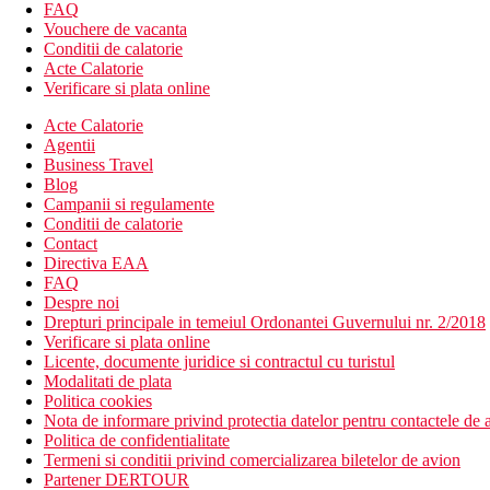
FAQ
Descrierea hotelului
Vouchere de vacanta
hol de intrare cu receptie
Conditii de calatorie
restaurant
Acte Calatorie
baruri
Verificare si plata online
Wi-Fi (gratuit)
Acte Calatorie
camera comuna cu televizor
Agentii
sala de conferinta
Business Travel
restaurant a la carte
Blog
lift
Campanii si regulamente
parcare
Conditii de calatorie
3 piscine exterioare - 1 cu apa de mare (sezlonguri si umbre
Contact
piscina pentru copii
Directiva EAA
patut (gratuit, la cerere)
FAQ
piscina interioara
Despre noi
SPA
Drepturi principale in temeiul Ordonantei Guvernului nr. 2/2018
Descrierea plajei
Verificare si plata online
acces la mare prin chei si scari de pe terasele hotelului
Licente, documente juridice si contractul cu turistul
plaja pietroasa la cca 400 m - se recomanda incaltamintea 
Modalitati de plata
Politica cookies
Activitati gratuite
Nota de informare privind protectia datelor pentru contactele de a
fitness
Politica de confidentialitate
jocuri sociale
Termeni si conditii privind comercializarea biletelor de avion
sauna
Partener DERTOUR