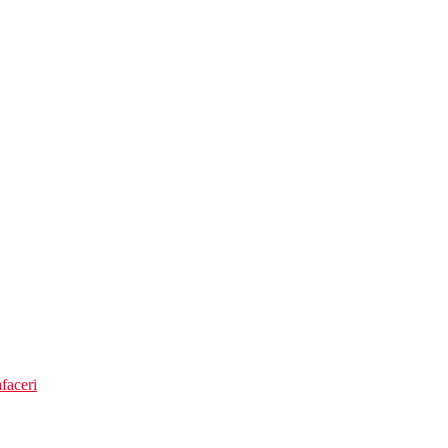
le gratuite)
speciala de apa
faceri