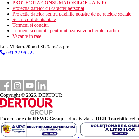
aburi
PROTECTIA CONSUMATORILOR - A.N.P.C.
jacuzzi
Protectia datelor cu caracter personal
baie turceasca
Protectia datelor pentru paginile noastre de pe retelele sociale
Setari confidentialitate
Activitati contra cost
Termeni si conditii
masa de biliard
Termeni si conditii pentru utilizarea voucherului cadou
masaje si proceduri cosmetice
Vacante in rate
centru de scufundari
golf aproximativ 9 km
Lu - Vi 8am-20pm l Sb 9am-18 pm
031 22 99 222
Mese
Mic dejun
Bufet mic dejun
Demipensiune
Mic dejun si cina tip bufet
Copyright © 2026, DERTOUR
All Inclusive
Mic dejun, pranz si cina tip bufet
Gustari, sandvisuri si deserturi (11:00 a.m.-6:00 p.m.)
Facem parte din
REWE Group
si din divizia sa
DER Touristik
, cel 
Bauturi alcoolice si nealcoolice locale selectate (11:00 a.m
Categoria oficiala