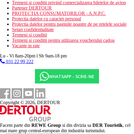
sezlonguri si umbrele (contra cost)
Termeni si conditii privind comercializarea biletelor de avion
Partener DERTOUR
Activitati sportive gratuite
PROTECTIA CONSUMATORILOR - A.N.P.C.
3 piscine, inclusiv apa dulce, apa sarata si o piscina
Protectia datelor cu caracter personal
separata numai pentru adulti (18+)
Protectia datelor pentru paginile noastre de pe retelele sociale
Sala de fitness
Setari confidentialitate
aquapark (deschidere planificata in aprilie 2025)
Termeni si conditii
spectacole de seara si muzica live
Termeni si conditii pentru utilizarea voucherului cadou
cinema in aer liber
Vacante in rate
piscina pentru copii
sala de jocuri
Lu - Vi 8am-20pm l Sb 9am-18 pm
mini club
031 22 99 222
Activitati sportive contra cost
WHATSAPP - SCRIE-NE
zona SPA (masaje, solar, sauna, tratamente)
sporturi nautice
tenis
teren de golf
teren de fotbal
Copyright © 2026, DERTOUR
Dieta
All Inclusive (AI) – mic dejun, pranz, cina tip bufet, intre
mese in timpul zilei, gustari, cafea, ceai, prajitura.
Bauturile alcoolice si racoritoare locale sunt disponibile
Facem parte din
REWE Group
si din divizia sa
DER Touristik
, cel
gratuit in anumite ore si in anumite baruri.
mai mare grup central-european din industria turismului.