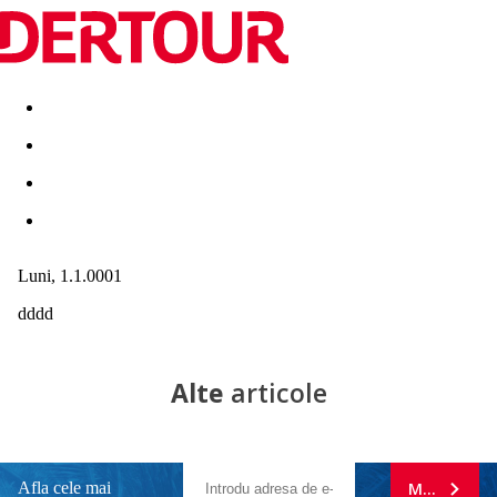
Destinatii
Vacanta perfecta
OFERTE DE NERATAT
Luni, 1.1.0001
dddd
Alte
articole
Afla cele mai
MA ABONE