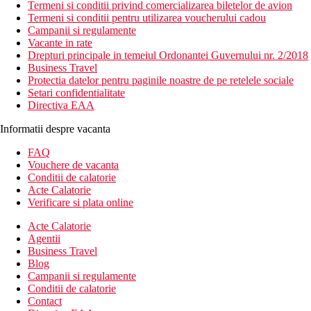
Termeni si conditii privind comercializarea biletelor de avion
Termeni si conditii pentru utilizarea voucherului cadou
Campanii si regulamente
Vacante in rate
Drepturi principale in temeiul Ordonantei Guvernului nr. 2/2018
Business Travel
Protectia datelor pentru paginile noastre de pe retelele sociale
Setari confidentialitate
Directiva EAA
Informatii despre vacanta
FAQ
Vouchere de vacanta
Conditii de calatorie
Acte Calatorie
Verificare si plata online
Acte Calatorie
Agentii
Business Travel
Blog
Campanii si regulamente
Conditii de calatorie
Contact