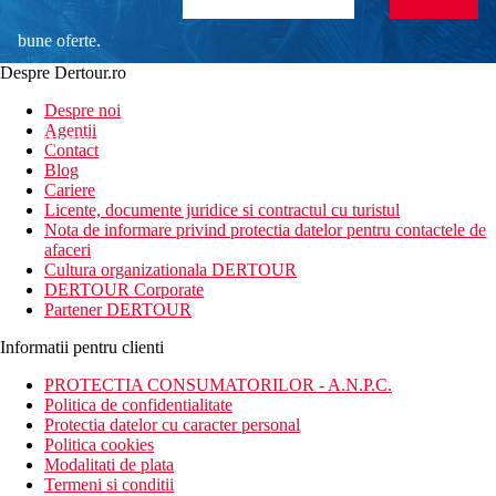
bune oferte.
Despre Dertour.ro
Inscrie-te la
Despre noi
Agentii
newsletter!
Contact
Blog
Cariere
Licente, documente juridice si contractul cu turistul
Nota de informare privind protectia datelor pentru contactele de
afaceri
Cultura organizationala DERTOUR
DERTOUR Corporate
Partener DERTOUR
Informatii pentru clienti
PROTECTIA CONSUMATORILOR - A.N.P.C.
Politica de confidentialitate
Protectia datelor cu caracter personal
Politica cookies
Modalitati de plata
Termeni si conditii