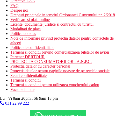
Directiva EAA
FAQ
Despre noi
Drepturi principale in temeiul Ordonantei Guvernului nr. 2/2018
Verificare si plata online
Licente, documente juridice si contractul cu turistul
Modalitati de plata
Politica cookies
Nota de informare privind protectia datelor pentru contactele de
afaceri
Politica de confidentialitate
Termeni si conditii privind comercializarea biletelor de avion
Partener DERTOUR
PROTECTIA CONSUMATORILOR - A.N.P.C.
Protectia datelor cu caracter personal
Protectia datelor pentru paginile noastre de pe retelele sociale
Setari confidentialitate
Termeni si conditii
Termeni si conditii pentru utilizarea voucherului cadou
Vacante in rate
Lu - Vi 8am-20pm l Sb 9am-18 pm
031 22 99 222