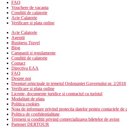
FAQ
Descrierea hotelului
Vouchere de vacanta
hol de intrare cu receptie
Conditii de calatorie
restaurantul principal
Acte Calatorie
restaurant cu servicii (mexican, asiatic, italian, peste)
Verificare si plata online
Wi-Fi gratuit in hol
bar in receptie
Acte Calatorie
bar langa piscina
Agentii
bar pe plaja
Business Travel
cafenea
Blog
minimarket
Campanii si regulamente
magazin cu suveniruri
Conditii de calatorie
discoteca
Contact
piscina (sezlonguri, umbrele si prosoape gratuite)
Directiva EAA
posibilitatea de a folosi piscina de la hotelul Tropical Princ
FAQ
piscina pentru copii
Despre noi
loc de joaca
Drepturi principale in temeiul Ordonantei Guvernului nr. 2/2018
Verificare si plata online
Descrierea plajei
Licente, documente juridice si contractul cu turistul
nisipos
Modalitati de plata
sezlonguri si umbrele gratuite
Politica cookies
Nota de informare privind protectia datelor pentru contactele de a
Activitati sportive gratuite
Politica de confidentialitate
programe de animatie
Termeni si conditii privind comercializarea biletelor de avion
programe de seara
Partener DERTOUR
tenis