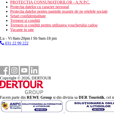
PROTECTIA CONSUMATORILOR - A.N.P.C.
baschet
Protectia datelor cu caracter personal
TIR cu arcul
Protectia datelor pentru paginile noastre de pe retelele sociale
mini-golf
Setari confidentialitate
volei pe plaja
Termeni si conditii
fitness
Termeni si conditii pentru utilizarea voucherului cadou
tenis de masa
Vacante in rate
cursuri de dans
aerobic
Lu - Vi 8am-20pm l Sb 9am-18 pm
polo
031 22 99 222
gimnastica acvatica
sporturi acvatice nemotorizate
Activitati sportive contra cost
sporturi acvatice pe plaja
centru SPA
golf (aproape de hotel)
scufundari
Copyright © 2026, DERTOUR
catamaran
babysitting
Mesele incluse
Facem parte din
REWE Group
si din divizia sa
DER Touristik
, cel 
All Inclusive - 24 de ore:
include micul dejun, pranzul si cina sub forma de bufet bo
gustari usoare in timpul zilei
cafea/ceai dupa-amiaza cu deserturi