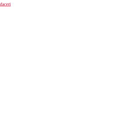
faceri
aurante, baruri, magazine, precum si divertisment de seara pentru adulti si