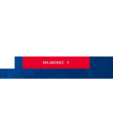
MA ABONEZ
 parc natural cu lacuri.