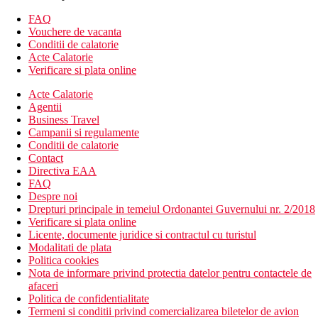
Descrierea hotelului
FAQ
Hotelul dispune de: 603 camere, receptie, 6 restaurante
Vouchere de vacanta
(international, gratar si gratar, italiana, japoneza, mediteraneana),
Conditii de calatorie
4 snack-baruri, 4 baruri, piscine spatioase inclusiv laguna pentru
Acte Calatorie
inot, terasa la soare, discoteca, cazinou, wellness, salon de
Verificare si plata online
infrumusetare, servicii spalatorii , magazine de suveniruri,
fitness, sali de conferinte.
Acte Calatorie
Agentii
Plaja
Business Travel
Plaja cu nisip chiar langa hotel.
Campanii si regulamente
Conditii de calatorie
Activitati sportive si divertisment
Contact
Gratuit:
fitness, sporturi acvatice nemotorizate,
Directiva EAA
snorkeling.
FAQ
Contra cost:
sporturi acvatice motorizate, scufundări,
Despre noi
barcă cu fund de sticla.
Drepturi principale in temeiul Ordonantei Guvernului nr. 2/2018
Program de divertisment de seara, discoteca, cazinou.
Verificare si plata online
Licente, documente juridice si contractul cu turistul
Copii
Modalitati de plata
Politica cookies
Piscina pentru copii cu tobogane si atractii, piscina pentru copii.
Nota de informare privind protectia datelor pentru contactele de
afaceri
Mese
Politica de confidentialitate
All Inclusive
Termeni si conditii privind comercializarea biletelor de avion
Mic dejun, pranz si cina tip bufet sau meniu fix