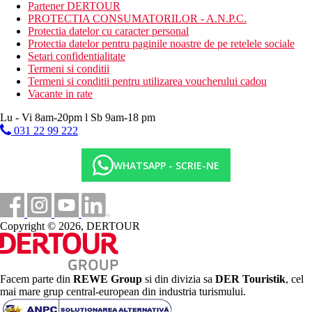
Partener DERTOUR
Bauturi racoritoare si alcoolice (inclusiv marci mondiale)
PROTECTIA CONSUMATORILOR - A.N.P.C.
Bauturi racoritoare (24 de ore pe zi)
Protectia datelor cu caracter personal
Gustari pe plaja in timpul zilei
Protectia datelor pentru paginile noastre de pe retelele sociale
Room service (12 ore pe zi)
Setari confidentialitate
Termeni si conditii
Preffered Club
Termeni si conditii pentru utilizarea voucherului cadou
Vacante in rate
check-in si check-out privat
barul Sunset de pe acoperis cu o oferta de cocktailuri
Lu - Vi 8am-20pm l Sb 9am-18 pm
exclusive
031 22 99 222
piscina cu jacuzzi - rezervata doar clientilor Preffered
Club
Parte VIP a plajei dotata cu hamace, umbrele, sezlonguri
WHATSAPP - SCRIE-NE
speciale
piscina si plaja pentru clubul Preffered ofera servicii
private
Wellness
Copyright © 2026, DERTOUR
Gratuit:
piscina, sauna, jacuzzi
Contra cost:
proceduri de relaxare, masaje
Internet
Facem parte din
REWE Group
si din divizia sa
DER Touristik
, cel
mai mare grup central-european din industria turismului.
Gratuit:
Wi-Fi in toata zona hotelului.