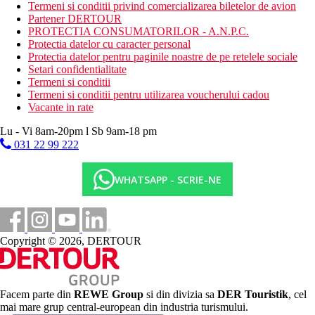
Termeni si conditii privind comercializarea biletelor de avion
Activitati sportive contra cost
Partener DERTOUR
masaj, wellness & spa
PROTECTIA CONSUMATORILOR - A.N.P.C.
sala de fitness
Protectia datelor cu caracter personal
sporturi nautice pe plaja
Protectia datelor pentru paginile noastre de pe retelele sociale
Setari confidentialitate
Dieta
Termeni si conditii
All Inclusive:
Termeni si conditii pentru utilizarea voucherului cadou
Sase restaurante ce servesc toate mesele zilei cu specific
Vacante in rate
culinar international (japonez, mexican, italian, american)
si local
Lu - Vi 8am-20pm l Sb 9am-18 pm
Bar
031 22 99 222
Categoria oficiala
4 stele
WHATSAPP - SCRIE-NE
Site web
Vista Sol Punta Cana Beach Resort & Spa - Official Website
Distanţe
Copyright © 2026, DERTOUR
2 km
Magazine
Facem parte din
REWE Group
si din divizia sa
DER Touristik
, cel
mai mare grup central-european din industria turismului.
0 m