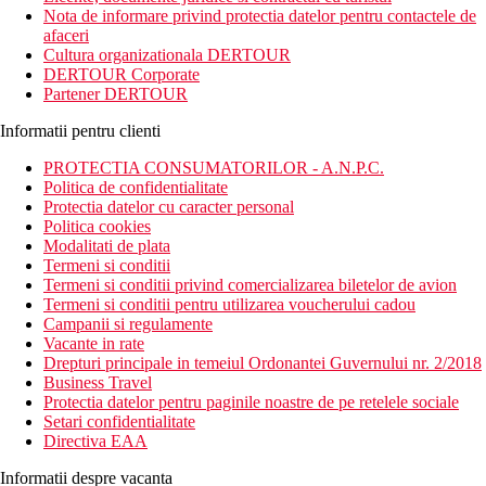
moment in care pasiti in Vista Sol Punta Cana Beach Resort &
Nota de informare privind protectia datelor pentru contactele de
Spa.
afaceri
Cultura organizationala DERTOUR
Distanta
DERTOUR Corporate
in Playa Bavaro
Partener DERTOUR
pe plaja
statiile de autobuz si taxi in apropiere
Informatii pentru clienti
cluburi, baruri in apropiere
PROTECTIA CONSUMATORILOR - A.N.P.C.
Descrierea camerei
Politica de confidentialitate
Toate tipurile de camere dispun de:
Protectia datelor cu caracter personal
minibar
Politica cookies
balcon
Modalitati de plata
baie cu dus sau cada
Termeni si conditii
uscator de par
Termeni si conditii privind comercializarea biletelor de avion
WiFi contra cost
Termeni si conditii pentru utilizarea voucherului cadou
fierbator
Campanii si regulamente
TV
Vacante in rate
telefon
Drepturi principale in temeiul Ordonantei Guvernului nr. 2/2018
aer conditionat
Business Travel
seif contra cost
Protectia datelor pentru paginile noastre de pe retelele sociale
pat single/twin sau dublu
Setari confidentialitate
Directiva EAA
Descrierea hotelului
Hotelul dispune de:
Informatii despre vacanta