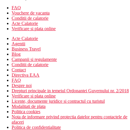
WiFi in zone publice
trei piscine
FAQ
jacuzzi
Vouchere de vacanta
sala de fitness
Conditii de calatorie
restaurant
Acte Calatorie
baruri
Verificare si plata online
servicii de curatatorie
Acte Calatorie
servicii medicale la cerere
Agentii
divertisment
Business Travel
centru aquatic
Blog
club pentru copii
Campanii si regulamente
wellness & spa
Conditii de calatorie
magazin de suveniruri
Contact
organizari evenimente
Directiva EAA
Descrierea plajei
FAQ
plaja cu nisisp
Despre noi
sezlonguri si umbrele gratuite
Drepturi principale in temeiul Ordonantei Guvernului nr. 2/2018
Verificare si plata online
Activitati sportive gratuite
Licente, documente juridice si contractul cu turistul
piscina
Modalitati de plata
jacuzzi
Politica cookies
muzica live
Nota de informare privind protectia datelor pentru contactele de
tenis de masa
afaceri
tenis de camp
Politica de confidentialitate