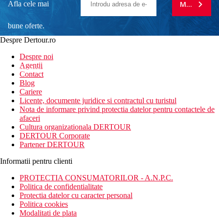
Afla cele mai
MA ABONE
bune oferte.
Despre Dertour.ro
Inscrie-te la
Despre noi
Agentii
newsletter!
Contact
Blog
Cariere
Licente, documente juridice si contractul cu turistul
Nota de informare privind protectia datelor pentru contactele de
afaceri
Cultura organizationala DERTOUR
DERTOUR Corporate
Partener DERTOUR
Informatii pentru clienti
PROTECTIA CONSUMATORILOR - A.N.P.C.
Politica de confidentialitate
Protectia datelor cu caracter personal
Politica cookies
Modalitati de plata