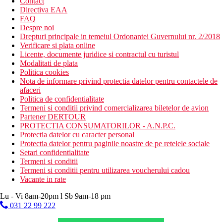
Contact
Directiva EAA
FAQ
Despre noi
Drepturi principale in temeiul Ordonantei Guvernului nr. 2/2018
Verificare si plata online
Licente, documente juridice si contractul cu turistul
Modalitati de plata
Politica cookies
Nota de informare privind protectia datelor pentru contactele de
afaceri
Politica de confidentialitate
Termeni si conditii privind comercializarea biletelor de avion
Partener DERTOUR
PROTECTIA CONSUMATORILOR - A.N.P.C.
Protectia datelor cu caracter personal
Protectia datelor pentru paginile noastre de pe retelele sociale
Setari confidentialitate
Termeni si conditii
Termeni si conditii pentru utilizarea voucherului cadou
Vacante in rate
Lu - Vi 8am-20pm l Sb 9am-18 pm
031 22 99 222