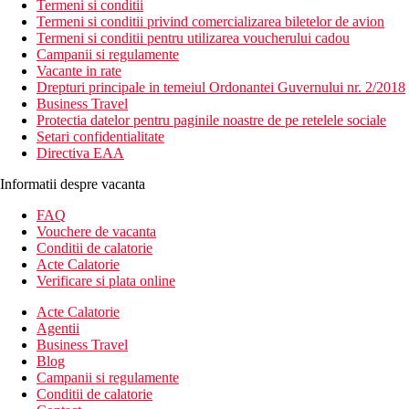
Termeni si conditii
Termeni si conditii privind comercializarea biletelor de avion
Termeni si conditii pentru utilizarea voucherului cadou
Campanii si regulamente
Vacante in rate
Drepturi principale in temeiul Ordonantei Guvernului nr. 2/2018
Business Travel
Protectia datelor pentru paginile noastre de pe retelele sociale
Setari confidentialitate
Directiva EAA
Informatii despre vacanta
FAQ
Vouchere de vacanta
Conditii de calatorie
Acte Calatorie
Verificare si plata online
Acte Calatorie
Agentii
Business Travel
Blog
Campanii si regulamente
Conditii de calatorie