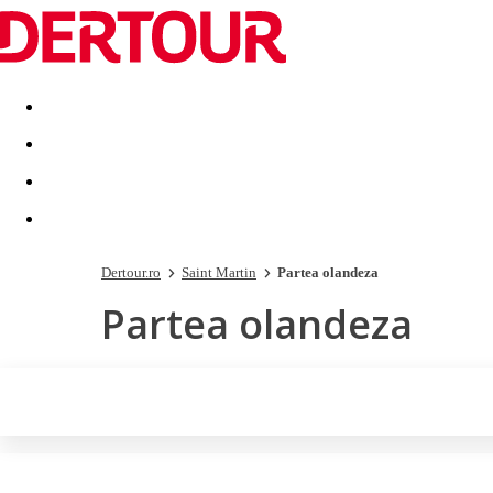
Destinatii
Vacanta perfecta
OFERTE DE NERATAT
Dertour.ro
Saint Martin
Partea olandeza
Partea olandeza