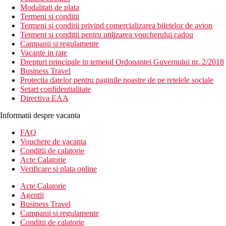
Modalitati de plata
Termeni si conditii
Termeni si conditii privind comercializarea biletelor de avion
Termeni si conditii pentru utilizarea voucherului cadou
Campanii si regulamente
Vacante in rate
Drepturi principale in temeiul Ordonantei Guvernului nr. 2/2018
Business Travel
Protectia datelor pentru paginile noastre de pe retelele sociale
Setari confidentialitate
Directiva EAA
Informatii despre vacanta
FAQ
Vouchere de vacanta
Conditii de calatorie
Acte Calatorie
Verificare si plata online
Acte Calatorie
Agentii
Business Travel
Campanii si regulamente
Conditii de calatorie