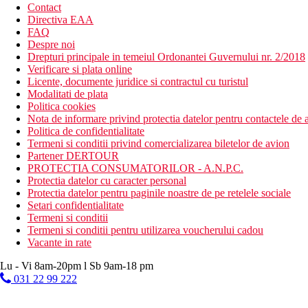
Contact
Directiva EAA
FAQ
Despre noi
Drepturi principale in temeiul Ordonantei Guvernului nr. 2/2018
Verificare si plata online
Licente, documente juridice si contractul cu turistul
Modalitati de plata
Politica cookies
Nota de informare privind protectia datelor pentru contactele de a
Politica de confidentialitate
Termeni si conditii privind comercializarea biletelor de avion
Partener DERTOUR
PROTECTIA CONSUMATORILOR - A.N.P.C.
Protectia datelor cu caracter personal
Protectia datelor pentru paginile noastre de pe retelele sociale
Setari confidentialitate
Termeni si conditii
Termeni si conditii pentru utilizarea voucherului cadou
Vacante in rate
Lu - Vi 8am-20pm l Sb 9am-18 pm
031 22 99 222