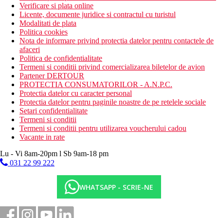
Verificare si plata online
Licente, documente juridice si contractul cu turistul
Modalitati de plata
Politica cookies
Nota de informare privind protectia datelor pentru contactele de
afaceri
Politica de confidentialitate
Termeni si conditii privind comercializarea biletelor de avion
Partener DERTOUR
PROTECTIA CONSUMATORILOR - A.N.P.C.
Protectia datelor cu caracter personal
Protectia datelor pentru paginile noastre de pe retelele sociale
Setari confidentialitate
Termeni si conditii
Termeni si conditii pentru utilizarea voucherului cadou
Vacante in rate
Lu - Vi 8am-20pm l Sb 9am-18 pm
031 22 99 222
WHATSAPP - SCRIE-NE