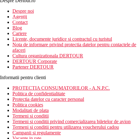
Despre Dertour.ro
Inscrie-te la
Despre noi
Agentii
newsletter!
Contact
Blog
Cariere
Licente, documente juridice si contractul cu turistul
Nota de informare privind protectia datelor pentru contactele de
afaceri
Cultura organizationala DERTOUR
DERTOUR Corporate
Partener DERTOUR
Informatii pentru clienti
PROTECTIA CONSUMATORILOR - A.N.P.C.
Politica de confidentialitate
Protectia datelor cu caracter personal
Politica cookies
Modalitati de plata
Termeni si conditii
Termeni si conditii privind comercializarea biletelor de avion
Termeni si conditii pentru utilizarea voucherului cadou
Campanii si regulamente
Vacante in rate