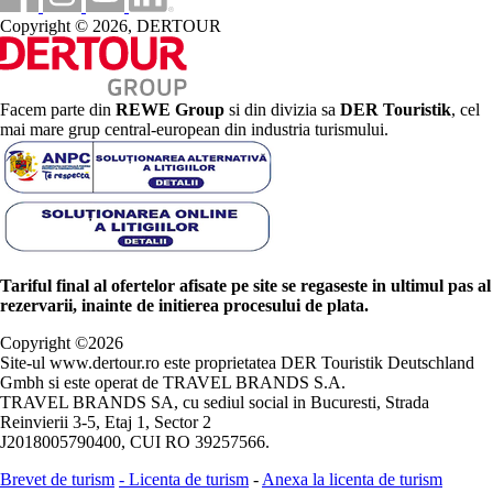
Copyright © 2026, DERTOUR
Facem parte din
REWE Group
si din divizia sa
DER Touristik
, cel
mai mare grup central-european din industria turismului.
Tariful final al ofertelor afisate pe site se regaseste in ultimul pas al
rezervarii, inainte de initierea procesului de plata.
Copyright ©
2026
Site-ul www.dertour.ro este proprietatea DER Touristik Deutschland
Gmbh si este operat de TRAVEL BRANDS S.A.
TRAVEL BRANDS SA, cu sediul social in Bucuresti, Strada
Reinvierii 3-5, Etaj 1, Sector 2
J2018005790400, CUI RO 39257566.
Brevet de turism
-
Licenta de turism
-
Anexa la licenta de turism