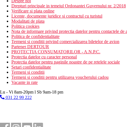
Despre noi
Drepturi principale in temeiul Ordonantei Guvernului nr. 2/2018
Verificare si plata online
Licente, documente juridice si contractul cu turistul
Modalitati de plata
Politica cookies
Nota de informare privind protectia datelor pentru contactele de a
Politica de confidentialitate
Termeni si conditii privind comercializarea biletelor de avion
Partener DERTOUR
PROTECTIA CONSUMATORILOR - A.N.P.C.
Protectia datelor cu caracter personal
Protectia datelor pentru paginile noastre de pe retelele sociale
Setari confidentialitate
Termeni si conditii
Termeni si conditii pentru utilizarea voucherului cadou
Vacante in rate
Lu - Vi 8am-20pm l Sb 9am-18 pm
031 22 99 222