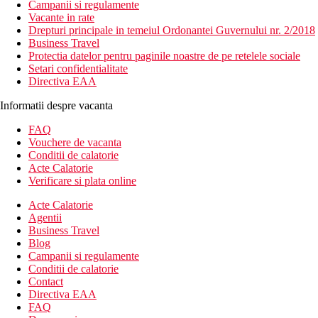
Campanii si regulamente
Vacante in rate
Drepturi principale in temeiul Ordonantei Guvernului nr. 2/2018
Business Travel
Protectia datelor pentru paginile noastre de pe retelele sociale
Setari confidentialitate
Directiva EAA
Informatii despre vacanta
FAQ
Vouchere de vacanta
Conditii de calatorie
Acte Calatorie
Verificare si plata online
Acte Calatorie
Agentii
Business Travel
Blog
Campanii si regulamente
Conditii de calatorie
Contact
Directiva EAA
FAQ