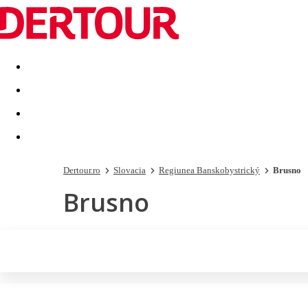
Destinatii
Vacanta perfecta
OFERTE DE NERATAT
Dertour.ro
Slovacia
Regiunea Banskobystrický
Brusno
Brusno