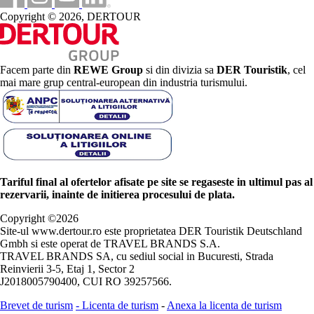
Copyright © 2026, DERTOUR
Facem parte din
REWE Group
si din divizia sa
DER Touristik
, cel
mai mare grup central-european din industria turismului.
Tariful final al ofertelor afisate pe site se regaseste in ultimul pas al
rezervarii, inainte de initierea procesului de plata.
Copyright ©
2026
Site-ul www.dertour.ro este proprietatea DER Touristik Deutschland
Gmbh si este operat de TRAVEL BRANDS S.A.
TRAVEL BRANDS SA, cu sediul social in Bucuresti, Strada
Reinvierii 3-5, Etaj 1, Sector 2
J2018005790400, CUI RO 39257566.
Brevet de turism
-
Licenta de turism
-
Anexa la licenta de turism