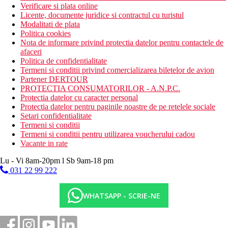
Verificare si plata online
Licente, documente juridice si contractul cu turistul
Modalitati de plata
Politica cookies
Nota de informare privind protectia datelor pentru contactele de
afaceri
Politica de confidentialitate
Termeni si conditii privind comercializarea biletelor de avion
Partener DERTOUR
PROTECTIA CONSUMATORILOR - A.N.P.C.
Protectia datelor cu caracter personal
Protectia datelor pentru paginile noastre de pe retelele sociale
Setari confidentialitate
Termeni si conditii
Termeni si conditii pentru utilizarea voucherului cadou
Vacante in rate
Lu - Vi 8am-20pm l Sb 9am-18 pm
031 22 99 222
WHATSAPP - SCRIE-NE