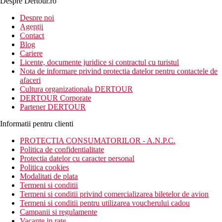
Despre Dertour.ro
Inscrie-te la
Despre noi
Agentii
newsletter!
Contact
Blog
Cariere
Licente, documente juridice si contractul cu turistul
Nota de informare privind protectia datelor pentru contactele de
afaceri
Cultura organizationala DERTOUR
DERTOUR Corporate
Partener DERTOUR
Informatii pentru clienti
PROTECTIA CONSUMATORILOR - A.N.P.C.
Politica de confidentialitate
Protectia datelor cu caracter personal
Politica cookies
Modalitati de plata
Termeni si conditii
Termeni si conditii privind comercializarea biletelor de avion
Termeni si conditii pentru utilizarea voucherului cadou
Campanii si regulamente
Vacante in rate