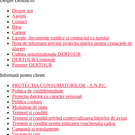
Despre Dertour.ro
Inscrie-te la
Despre noi
Agentii
newsletter!
Contact
Blog
Cariere
Licente, documente juridice si contractul cu turistul
Nota de informare privind protectia datelor pentru contactele de
afaceri
Cultura organizationala DERTOUR
DERTOUR Corporate
Partener DERTOUR
Informatii pentru clienti
PROTECTIA CONSUMATORILOR - A.N.P.C.
Politica de confidentialitate
Protectia datelor cu caracter personal
Politica cookies
Modalitati de plata
Termeni si conditii
Termeni si conditii privind comercializarea biletelor de avion
Termeni si conditii pentru utilizarea voucherului cadou
Campanii si regulamente
Vacante in rate