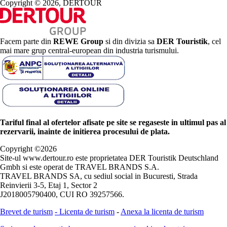
Copyright © 2026, DERTOUR
Facem parte din
REWE Group
si din divizia sa
DER Touristik
, cel
mai mare grup central-european din industria turismului.
Tariful final al ofertelor afisate pe site se regaseste in ultimul pas al
rezervarii, inainte de initierea procesului de plata.
Copyright ©
2026
Site-ul www.dertour.ro este proprietatea DER Touristik Deutschland
Gmbh si este operat de TRAVEL BRANDS S.A.
TRAVEL BRANDS SA, cu sediul social in Bucuresti, Strada
Reinvierii 3-5, Etaj 1, Sector 2
J2018005790400, CUI RO 39257566.
Brevet de turism
-
Licenta de turism
-
Anexa la licenta de turism