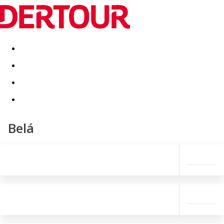
Destinatii
Vacanta perfecta
OFERTE DE NERATAT
Belá