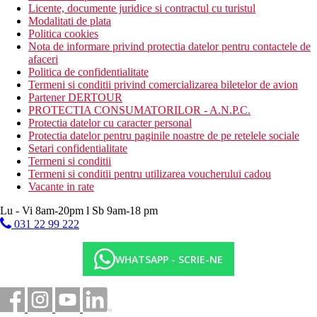
Licente, documente juridice si contractul cu turistul
Modalitati de plata
Politica cookies
Nota de informare privind protectia datelor pentru contactele de
afaceri
Politica de confidentialitate
Termeni si conditii privind comercializarea biletelor de avion
Partener DERTOUR
PROTECTIA CONSUMATORILOR - A.N.P.C.
Protectia datelor cu caracter personal
Protectia datelor pentru paginile noastre de pe retelele sociale
Setari confidentialitate
Termeni si conditii
Termeni si conditii pentru utilizarea voucherului cadou
Vacante in rate
Lu - Vi 8am-20pm l Sb 9am-18 pm
031 22 99 222
WHATSAPP - SCRIE-NE