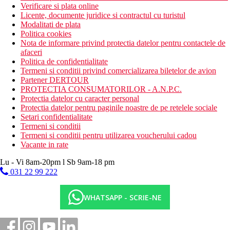
Verificare si plata online
Licente, documente juridice si contractul cu turistul
Modalitati de plata
Politica cookies
Nota de informare privind protectia datelor pentru contactele de
afaceri
Politica de confidentialitate
Termeni si conditii privind comercializarea biletelor de avion
Partener DERTOUR
PROTECTIA CONSUMATORILOR - A.N.P.C.
Protectia datelor cu caracter personal
Protectia datelor pentru paginile noastre de pe retelele sociale
Setari confidentialitate
Termeni si conditii
Termeni si conditii pentru utilizarea voucherului cadou
Vacante in rate
Lu - Vi 8am-20pm l Sb 9am-18 pm
031 22 99 222
WHATSAPP - SCRIE-NE