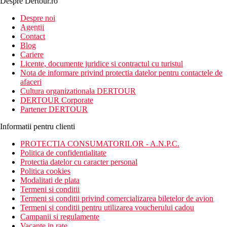
Despre Dertour.ro
Inscrie-te la
Despre noi
Agentii
newsletter!
Contact
Blog
Cariere
Licente, documente juridice si contractul cu turistul
Nota de informare privind protectia datelor pentru contactele de
afaceri
Cultura organizationala DERTOUR
DERTOUR Corporate
Partener DERTOUR
Informatii pentru clienti
PROTECTIA CONSUMATORILOR - A.N.P.C.
Politica de confidentialitate
Protectia datelor cu caracter personal
Politica cookies
Modalitati de plata
Termeni si conditii
Termeni si conditii privind comercializarea biletelor de avion
Termeni si conditii pentru utilizarea voucherului cadou
Campanii si regulamente
Vacante in rate