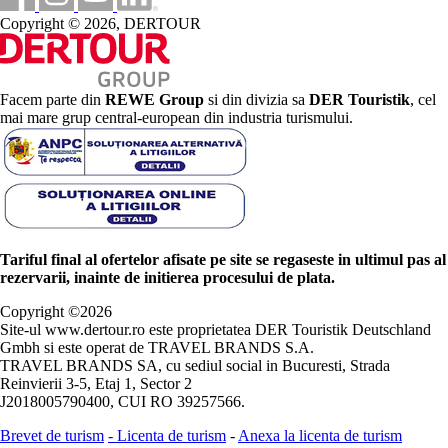
Copyright © 2026, DERTOUR
Facem parte din
REWE Group
si din divizia sa
DER Touristik
, cel
mai mare grup central-european din industria turismului.
Tariful final al ofertelor afisate pe site se regaseste in ultimul pas al
rezervarii, inainte de initierea procesului de plata.
Copyright ©
2026
Site-ul www.dertour.ro este proprietatea DER Touristik Deutschland
Gmbh si este operat de TRAVEL BRANDS S.A.
TRAVEL BRANDS SA, cu sediul social in Bucuresti, Strada
Reinvierii 3-5, Etaj 1, Sector 2
J2018005790400, CUI RO 39257566.
Brevet de turism
-
Licenta de turism
-
Anexa la licenta de turism