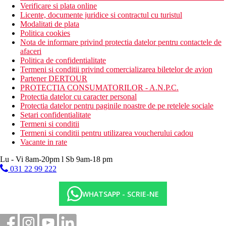
Verificare si plata online
Licente, documente juridice si contractul cu turistul
Modalitati de plata
Politica cookies
Nota de informare privind protectia datelor pentru contactele de
afaceri
Politica de confidentialitate
Termeni si conditii privind comercializarea biletelor de avion
Partener DERTOUR
PROTECTIA CONSUMATORILOR - A.N.P.C.
Protectia datelor cu caracter personal
Protectia datelor pentru paginile noastre de pe retelele sociale
Setari confidentialitate
Termeni si conditii
Termeni si conditii pentru utilizarea voucherului cadou
Vacante in rate
Lu - Vi 8am-20pm l Sb 9am-18 pm
031 22 99 222
WHATSAPP - SCRIE-NE