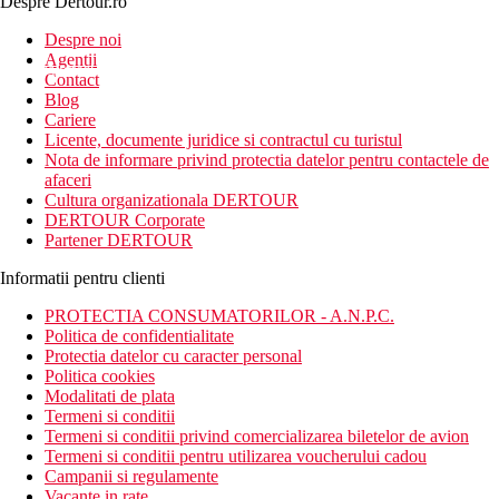
Despre Dertour.ro
Inscrie-te la
Despre noi
Agentii
newsletter!
Contact
Blog
Cariere
Licente, documente juridice si contractul cu turistul
Nota de informare privind protectia datelor pentru contactele de
afaceri
Cultura organizationala DERTOUR
DERTOUR Corporate
Partener DERTOUR
Informatii pentru clienti
PROTECTIA CONSUMATORILOR - A.N.P.C.
Politica de confidentialitate
Protectia datelor cu caracter personal
Politica cookies
Modalitati de plata
Termeni si conditii
Termeni si conditii privind comercializarea biletelor de avion
Termeni si conditii pentru utilizarea voucherului cadou
Campanii si regulamente
Vacante in rate