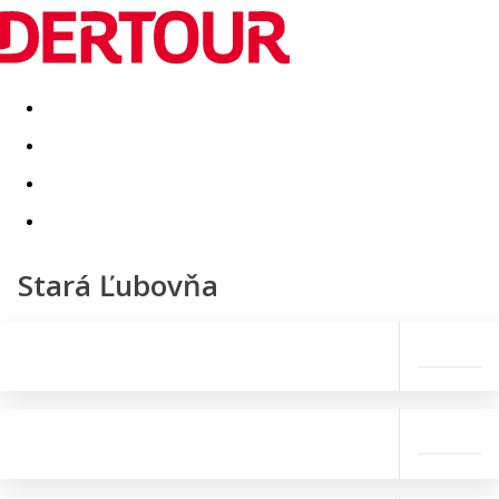
Destinatii
Vacanta perfecta
OFERTE DE NERATAT
Stará Ľubovňa