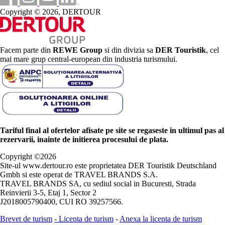
Copyright © 2026, DERTOUR
Facem parte din
REWE Group
si din divizia sa
DER Touristik
, cel
mai mare grup central-european din industria turismului.
Tariful final al ofertelor afisate pe site se regaseste in ultimul pas al
rezervarii, inainte de initierea procesului de plata.
Copyright ©
2026
Site-ul www.dertour.ro este proprietatea DER Touristik Deutschland
Gmbh si este operat de TRAVEL BRANDS S.A.
TRAVEL BRANDS SA, cu sediul social in Bucuresti, Strada
Reinvierii 3-5, Etaj 1, Sector 2
J2018005790400, CUI RO 39257566.
Brevet de turism
-
Licenta de turism
-
Anexa la licenta de turism