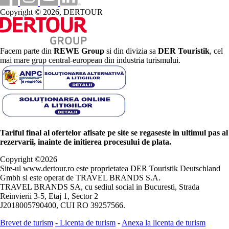
Copyright © 2026, DERTOUR
Facem parte din
REWE Group
si din divizia sa
DER Touristik
, cel
mai mare grup central-european din industria turismului.
Tariful final al ofertelor afisate pe site se regaseste in ultimul pas al
rezervarii, inainte de initierea procesului de plata.
Copyright ©
2026
Site-ul www.dertour.ro este proprietatea DER Touristik Deutschland
Gmbh si este operat de TRAVEL BRANDS S.A.
TRAVEL BRANDS SA, cu sediul social in Bucuresti, Strada
Reinvierii 3-5, Etaj 1, Sector 2
J2018005790400, CUI RO 39257566.
Brevet de turism
-
Licenta de turism
-
Anexa la licenta de turism