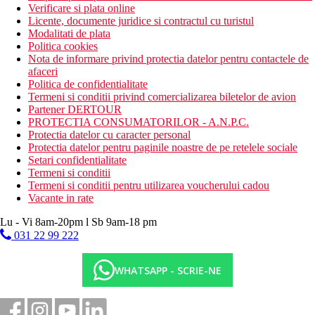
Verificare si plata online
Licente, documente juridice si contractul cu turistul
Modalitati de plata
Politica cookies
Nota de informare privind protectia datelor pentru contactele de
afaceri
Politica de confidentialitate
Termeni si conditii privind comercializarea biletelor de avion
Partener DERTOUR
PROTECTIA CONSUMATORILOR - A.N.P.C.
Protectia datelor cu caracter personal
Protectia datelor pentru paginile noastre de pe retelele sociale
Setari confidentialitate
Termeni si conditii
Termeni si conditii pentru utilizarea voucherului cadou
Vacante in rate
Lu - Vi 8am-20pm l Sb 9am-18 pm
031 22 99 222
WHATSAPP - SCRIE-NE