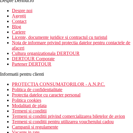
Despre Dertour.ro
Inscrie-te la
Despre noi
Agentii
newsletter!
Contact
Blog
Cariere
Licente, documente juridice si contractul cu turistul
Nota de informare privind protectia datelor pentru contactele de
afaceri
Cultura organizationala DERTOUR
DERTOUR Corporate
Partener DERTOUR
Informatii pentru clienti
PROTECTIA CONSUMATORILOR - A.N.P.C.
Politica de confidentialitate
Protectia datelor cu caracter personal
Politica cookies
Modalitati de plata
Termeni si conditii
Termeni si conditii privind comercializarea biletelor de avion
Termeni si conditii pentru utilizarea voucherului cadou
Campanii si regulamente
Vacante in rate