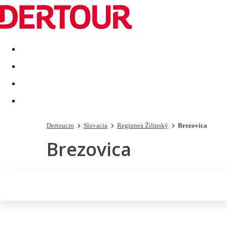
Destinatii
Vacanta perfecta
OFERTE DE NERATAT
Dertour.ro
Slovacia
Regiunea Žilinský
Brezovica
Brezovica