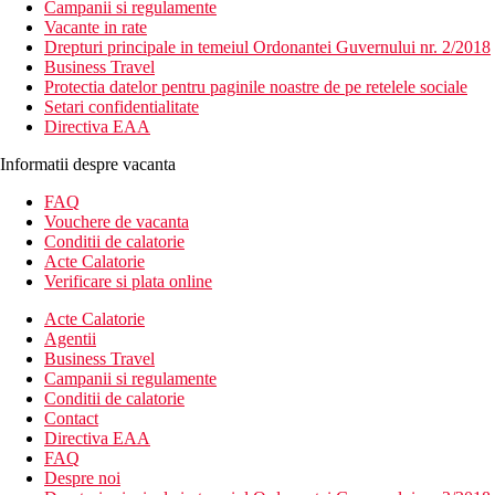
Campanii si regulamente
Vacante in rate
Drepturi principale in temeiul Ordonantei Guvernului nr. 2/2018
Business Travel
Protectia datelor pentru paginile noastre de pe retelele sociale
Setari confidentialitate
Directiva EAA
Informatii despre vacanta
FAQ
Vouchere de vacanta
Conditii de calatorie
Acte Calatorie
Verificare si plata online
Acte Calatorie
Agentii
Business Travel
Campanii si regulamente
Conditii de calatorie
Contact
Directiva EAA
FAQ
Despre noi