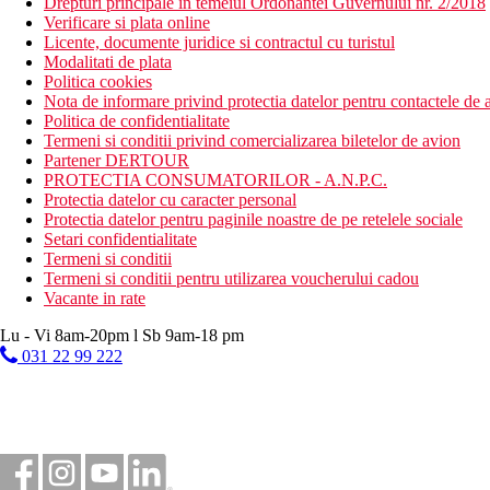
Drepturi principale in temeiul Ordonantei Guvernului nr. 2/2018
Verificare si plata online
Licente, documente juridice si contractul cu turistul
Modalitati de plata
Politica cookies
Nota de informare privind protectia datelor pentru contactele de a
Politica de confidentialitate
Termeni si conditii privind comercializarea biletelor de avion
Partener DERTOUR
PROTECTIA CONSUMATORILOR - A.N.P.C.
Protectia datelor cu caracter personal
Protectia datelor pentru paginile noastre de pe retelele sociale
Setari confidentialitate
Termeni si conditii
Termeni si conditii pentru utilizarea voucherului cadou
Vacante in rate
Lu - Vi 8am-20pm l Sb 9am-18 pm
031 22 99 222