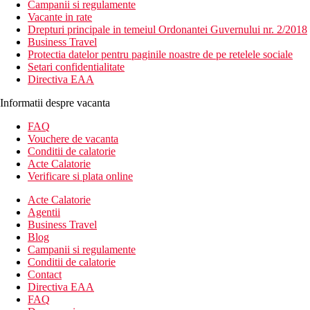
Campanii si regulamente
Vacante in rate
Drepturi principale in temeiul Ordonantei Guvernului nr. 2/2018
Business Travel
Protectia datelor pentru paginile noastre de pe retelele sociale
Setari confidentialitate
Directiva EAA
Informatii despre vacanta
FAQ
Vouchere de vacanta
Conditii de calatorie
Acte Calatorie
Verificare si plata online
Acte Calatorie
Agentii
Business Travel
Blog
Campanii si regulamente
Conditii de calatorie
Contact
Directiva EAA
FAQ