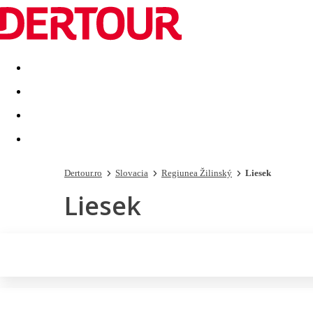
Destinatii
Vacanta perfecta
OFERTE DE NERATAT
Dertour.ro
Slovacia
Regiunea Žilinský
Liesek
Liesek