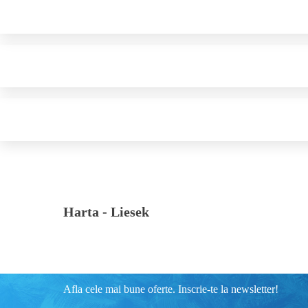
Harta -
Liesek
Afla cele mai bune oferte. Inscrie-te la newsletter!