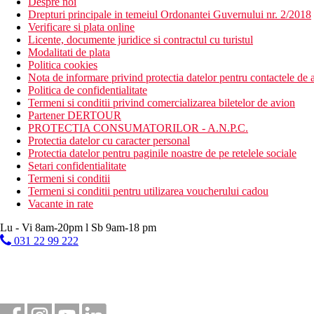
Despre noi
Drepturi principale in temeiul Ordonantei Guvernului nr. 2/2018
Verificare si plata online
Licente, documente juridice si contractul cu turistul
Modalitati de plata
Politica cookies
Nota de informare privind protectia datelor pentru contactele de a
Politica de confidentialitate
Termeni si conditii privind comercializarea biletelor de avion
Partener DERTOUR
PROTECTIA CONSUMATORILOR - A.N.P.C.
Protectia datelor cu caracter personal
Protectia datelor pentru paginile noastre de pe retelele sociale
Setari confidentialitate
Termeni si conditii
Termeni si conditii pentru utilizarea voucherului cadou
Vacante in rate
Lu - Vi 8am-20pm l Sb 9am-18 pm
031 22 99 222