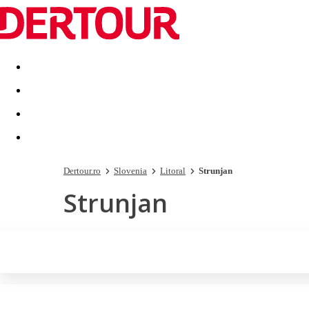
Destinatii
Vacanta perfecta
OFERTE DE NERATAT
Dertour.ro
Slovenia
Litoral
Strunjan
Strunjan