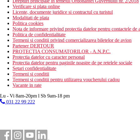
Drepturi principale in temeiul Ordonantei Guvernului nr. 2/2018
Verificare si plata online
Licente, documente juridice si contractul cu turistul
Modalitati de plata
Politica cookies
Nota de informare privind protectia datelor pentru contactele de a
Politica de confidentialitate
Termeni si conditii privind comercializarea biletelor de avion
Partener DERTOUR
PROTECTIA CONSUMATORILOR - A.N.P.C.
Protectia datelor cu caracter personal
Protectia datelor pentru paginile noastre de pe retelele sociale
Setari confidentialitate
Termeni si conditii
Termeni si conditii pentru utilizarea voucherului cadou
Vacante in rate
Lu - Vi 8am-20pm l Sb 9am-18 pm
031 22 99 222