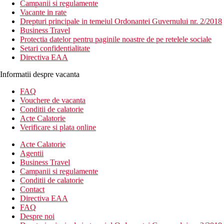
Campanii si regulamente
Vacante in rate
Drepturi principale in temeiul Ordonantei Guvernului nr. 2/2018
Business Travel
Protectia datelor pentru paginile noastre de pe retelele sociale
Setari confidentialitate
Directiva EAA
Informatii despre vacanta
FAQ
Vouchere de vacanta
Conditii de calatorie
Acte Calatorie
Verificare si plata online
Acte Calatorie
Agentii
Business Travel
Campanii si regulamente
Conditii de calatorie
Contact
Directiva EAA
FAQ
Despre noi