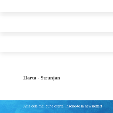
Harta -
Strunjan
Afla cele mai bune oferte. Inscrie-te la newsletter!