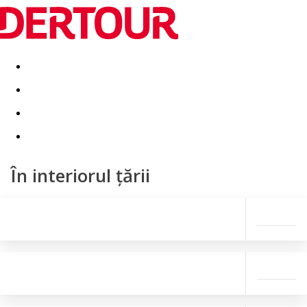
Destinatii
Vacanta perfecta
OFERTE DE NERATAT
În interiorul țării