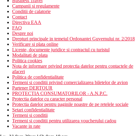
Business Travel
Campanii si regulamente
Conditii de calatorie
Contact
Directiva EAA
FAQ
Despre noi
Drepturi principale in temeiul Ordonantei Guvernului nr. 2/2018
Verificare si plata online
Licente, documente juridice si contractul cu turistul
Modalitati de plata
Politica cookies
Nota de informare privind protectia datelor pentru contactele de
afaceri
Politica de confidentialitate
Termeni si conditii privind comercializarea biletelor de avion
Partener DERTOUR
PROTECTIA CONSUMATORILOR - A.N.P.C.
Protectia datelor cu caracter personal
Protectia datelor pentru paginile noastre de pe retelele sociale
Setari confidentialitate
Termeni si conditii
Termeni si conditii pentru utilizarea voucherului cadou
Vacante in rate