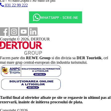
Lu - Vi 8am-20pm l Sb 9am-18 pm
031 22 99 222
WHATSAPP - SCRIE-NE
Copyright © 2026, DERTOUR
Facem parte din
REWE Group
si din divizia sa
DER Touristik
, cel
mai mare grup central-european din industria turismului.
Tariful final al ofertelor afisate pe site se regaseste in ultimul pas al
rezervarii, inainte de initierea procesului de plata.
Copyright ©
2026