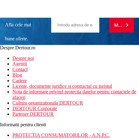
Afla cele mai
MA ABONE
bune oferte.
Despre Dertour.ro
Inscrie-te la
Despre noi
Agentii
newsletter!
Contact
Blog
Cariere
Licente, documente juridice si contractul cu turistul
Nota de informare privind protectia datelor pentru contactele de
afaceri
Cultura organizationala DERTOUR
DERTOUR Corporate
Partener DERTOUR
Informatii pentru clienti
PROTECTIA CONSUMATORILOR - A.N.P.C.