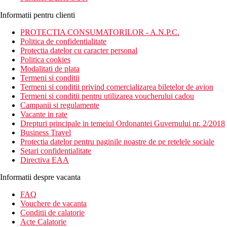
Informatii pentru clienti
PROTECTIA CONSUMATORILOR - A.N.P.C.
Politica de confidentialitate
Protectia datelor cu caracter personal
Politica cookies
Modalitati de plata
Termeni si conditii
Termeni si conditii privind comercializarea biletelor de avion
Termeni si conditii pentru utilizarea voucherului cadou
Campanii si regulamente
Vacante in rate
Drepturi principale in temeiul Ordonantei Guvernului nr. 2/2018
Business Travel
Protectia datelor pentru paginile noastre de pe retelele sociale
Setari confidentialitate
Directiva EAA
Informatii despre vacanta
FAQ
Vouchere de vacanta
Conditii de calatorie
Acte Calatorie