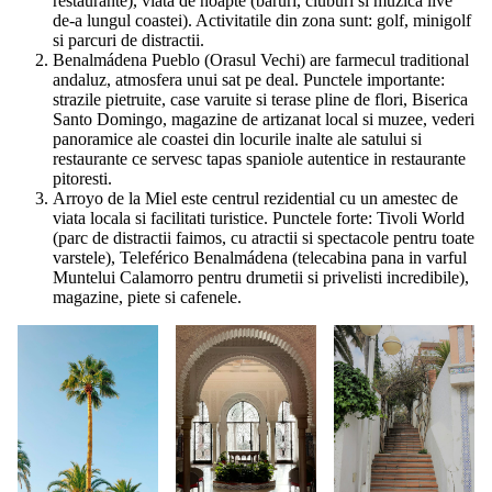
restaurante), viata de noapte (baruri, cluburi si muzica live
de-a lungul coastei). Activitatile din zona sunt: golf, minigolf
si parcuri de distractii.
Benalmádena Pueblo (Orasul Vechi) are farmecul traditional
andaluz, atmosfera unui sat pe deal. Punctele importante:
strazile pietruite, case varuite si terase pline de flori, Biserica
Santo Domingo, magazine de artizanat local si muzee, vederi
panoramice ale coastei din locurile inalte ale satului si
restaurante ce servesc tapas spaniole autentice in restaurante
pitoresti.
Arroyo de la Miel este centrul rezidential cu un amestec de
viata locala si facilitati turistice. Punctele forte: Tivoli World
(parc de distractii faimos, cu atractii si spectacole pentru toate
varstele), Teleférico Benalmádena (telecabina pana in varful
Muntelui Calamorro pentru drumetii si privelisti incredibile),
magazine, piete si cafenele.