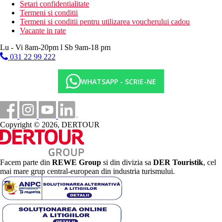
Setari confidentialitate
Termeni si conditii
Termeni si conditii pentru utilizarea voucherului cadou
Vacante in rate
Lu - Vi 8am-20pm l Sb 9am-18 pm
031 22 99 222
WHATSAPP - SCRIE-NE
Copyright © 2026, DERTOUR
Facem parte din
REWE Group
si din divizia sa
DER Touristik
, cel
mai mare grup central-european din industria turismului.