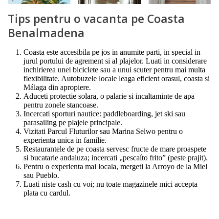
Tips pentru o vacanta pe Coasta
Benalmadena
Coasta este accesibila pe jos in anumite parti, in special in
jurul portului de agrement si al plajelor. Luati in considerare
inchirierea unei biciclete sau a unui scuter pentru mai multa
flexibilitate. Autobuzele locale leaga eficient orasul, coasta si
Málaga din apropiere.
Aduceti protectie solara, o palarie si incaltaminte de apa
pentru zonele stancoase.
Incercati sporturi nautice: paddleboarding, jet ski sau
parasailing pe plajele principale.
Vizitati Parcul Fluturilor sau Marina Selwo pentru o
experienta unica in familie.
Restaurantele de pe coasta servesc fructe de mare proaspete
si bucatarie andaluza; incercati „pescaíto frito” (peste prajit).
Pentru o experienta mai locala, mergeti la Arroyo de la Miel
sau Pueblo.
Luati niste cash cu voi; nu toate magazinele mici accepta
plata cu cardul.