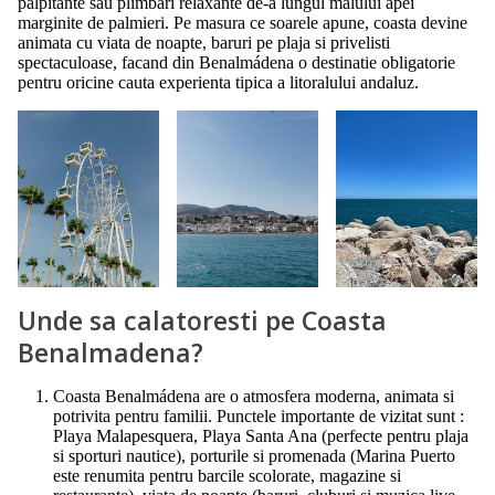
palpitante sau plimbari relaxante de-a lungul malului apei
marginite de palmieri. Pe masura ce soarele apune, coasta devine
animata cu viata de noapte, baruri pe plaja si privelisti
spectaculoase, facand din Benalmádena o destinatie obligatorie
pentru oricine cauta experienta tipica a litoralului andaluz.
Unde sa calatoresti pe Coasta
Benalmadena?
Coasta Benalmádena are o atmosfera moderna, animata si
potrivita pentru familii. Punctele importante de vizitat sunt :
Playa Malapesquera, Playa Santa Ana (perfecte pentru plaja
si sporturi nautice), porturile si promenada (Marina Puerto
este renumita pentru barcile scolorate, magazine si