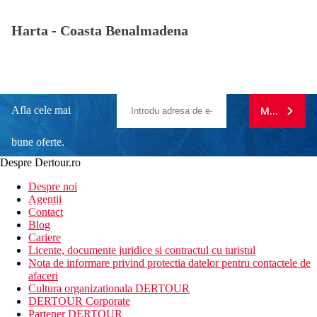
Harta -
Coasta Benalmadena
Afla cele mai
MA ABONE
bune oferte.
Despre Dertour.ro
Inscrie-te la
Despre noi
Agentii
newsletter!
Contact
Blog
Cariere
Licente, documente juridice si contractul cu turistul
Nota de informare privind protectia datelor pentru contactele de
afaceri
Cultura organizationala DERTOUR
DERTOUR Corporate
Partener DERTOUR