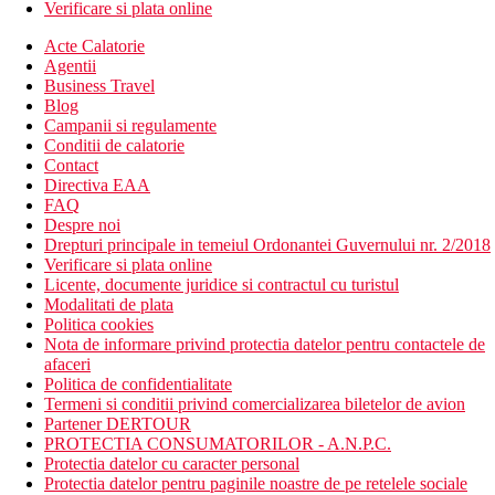
Verificare si plata online
Acte Calatorie
Agentii
Business Travel
Blog
Campanii si regulamente
Conditii de calatorie
Contact
Directiva EAA
FAQ
Despre noi
Drepturi principale in temeiul Ordonantei Guvernului nr. 2/2018
Verificare si plata online
Licente, documente juridice si contractul cu turistul
Modalitati de plata
Politica cookies
Nota de informare privind protectia datelor pentru contactele de
afaceri
Politica de confidentialitate
Termeni si conditii privind comercializarea biletelor de avion
Partener DERTOUR
PROTECTIA CONSUMATORILOR - A.N.P.C.
Protectia datelor cu caracter personal
Protectia datelor pentru paginile noastre de pe retelele sociale