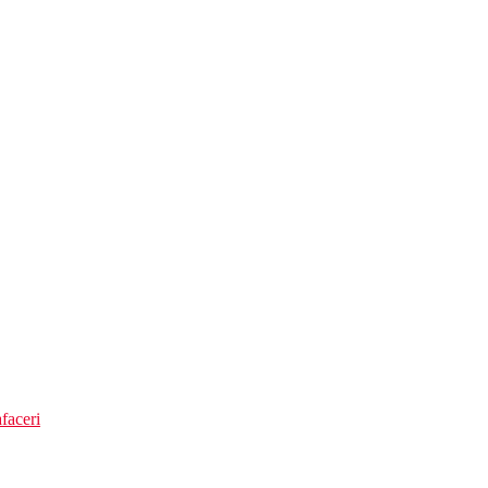
 Deluxe
 - se recomanda pantofi de apa)
faceri