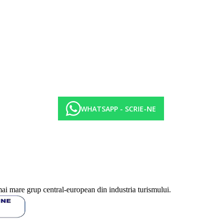
ic).
WHATSAPP - SCRIE-NE
vare)
cocktailuri, cafea, ceai (10:00 a.m.-02:00 a.m.)
mai mare grup central-european din industria turismului.