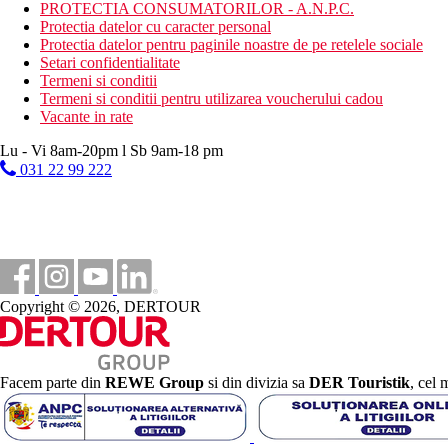
echipament de tenis
PROTECTIA CONSUMATORILOR - A.N.P.C.
tenis de masa
Protectia datelor cu caracter personal
darts
Protectia datelor pentru paginile noastre de pe retelele sociale
inchiriere biciclete
Setari confidentialitate
sporturi acvatice nemotorizate pe plaja (gratuit 20 min. ziln
Termeni si conditii
Termeni si conditii pentru utilizarea voucherului cadou
Activitati sportive contra cost
Vacante in rate
tenis
sporturi nautice motorizate
Lu - Vi 8am-20pm l Sb 9am-18 pm
windsurfing
031 22 99 222
masaj
Masa
Ultra All inclusive:
Mic dejun tip bufet
Gustare de dimineata
Copyright © 2026, DERTOUR
Pranz tip bufet
Gustare de dupa-amiaza
Cina tip bufet
Posibilitate de cina in restaurante a la carte (necesita rezer
Bauturi alcoolice si non-alcoolice locale si internationale, 
Facem parte din
REWE Group
si din divizia sa
DER Touristik
, cel 
Categoria oficiala
5 stele