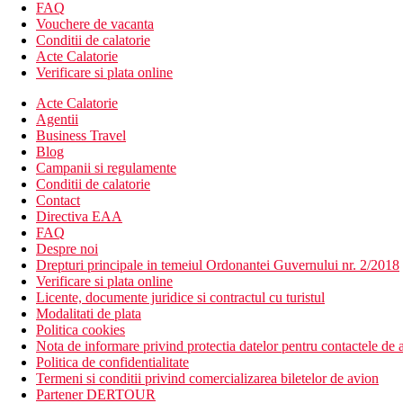
bar pe plaja
FAQ
bar langa piscina
Vouchere de vacanta
lobby bar
Conditii de calatorie
8 piscine exterioare si interioare
Acte Calatorie
terasa la soare
Verificare si plata online
sezlonguri si umbrele gratuite
Acte Calatorie
partea Deluxe numai pentru clientii in camere cu serviciu
Agentii
serviciu de trezire
Business Travel
room service
Blog
camera de bagaje
Campanii si regulamente
bancomat
Conditii de calatorie
parcare
Contact
sala de fitness
Directiva EAA
babysitting (contra cost)
FAQ
Descrierea plajei
Despre noi
plaja cu pietris chiar langa hotel (pietre la intrarea in apa
Drepturi principale in temeiul Ordonantei Guvernului nr. 2/2018
sezlonguri si umbrele gratuite pe plaja
Verificare si plata online
Licente, documente juridice si contractul cu turistul
Activitati sportive gratuite
Modalitati de plata
yoga
Politica cookies
zumba
Nota de informare privind protectia datelor pentru contactele de a
aerobic
Politica de confidentialitate
pilates
Termeni si conditii privind comercializarea biletelor de avion
baschet
Partener DERTOUR