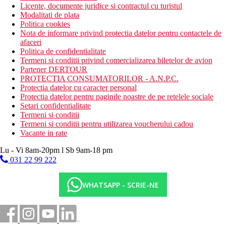
Licente, documente juridice si contractul cu turistul
Modalitati de plata
Politica cookies
Nota de informare privind protectia datelor pentru contactele de
afaceri
Politica de confidentialitate
Termeni si conditii privind comercializarea biletelor de avion
Partener DERTOUR
PROTECTIA CONSUMATORILOR - A.N.P.C.
Protectia datelor cu caracter personal
Protectia datelor pentru paginile noastre de pe retelele sociale
Setari confidentialitate
Termeni si conditii
Termeni si conditii pentru utilizarea voucherului cadou
Vacante in rate
Lu - Vi 8am-20pm l Sb 9am-18 pm
031 22 99 222
WHATSAPP - SCRIE-NE