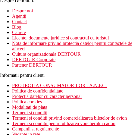
Despre Dertour.ro
Inscrie-te la
Despre noi
Agentii
newsletter!
Contact
Blog
Cariere
Licente, documente juridice si contractul cu turistul
Nota de informare privind protectia datelor pentru contactele de
afaceri
Cultura organizationala DERTOUR
DERTOUR Corporate
Partener DERTOUR
Informatii pentru clienti
PROTECTIA CONSUMATORILOR - A.N.P.C.
Politica de confidentialitate
Protectia datelor cu caracter personal
Politica cookies
Modalitati de plata
Termeni si conditii
Termeni si conditii privind comercializarea biletelor de avion
Termeni si conditii pentru utilizarea voucherului cadou
Campanii si regulamente
Vacante in rate