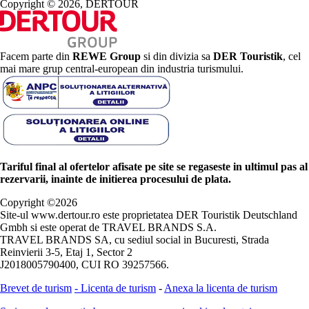
Copyright © 2026, DERTOUR
Facem parte din
REWE Group
si din divizia sa
DER Touristik
, cel
mai mare grup central-european din industria turismului.
Tariful final al ofertelor afisate pe site se regaseste in ultimul pas al
rezervarii, inainte de initierea procesului de plata.
Copyright ©
2026
Site-ul www.dertour.ro este proprietatea DER Touristik Deutschland
Gmbh si este operat de TRAVEL BRANDS S.A.
TRAVEL BRANDS SA, cu sediul social in Bucuresti, Strada
Reinvierii 3-5, Etaj 1, Sector 2
J2018005790400, CUI RO 39257566.
Brevet de turism
-
Licenta de turism
-
Anexa la licenta de turism