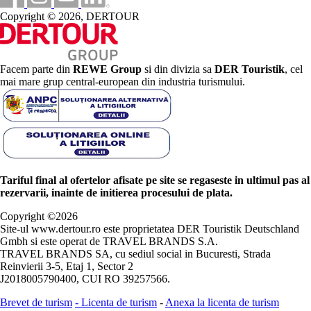
Copyright © 2026, DERTOUR
Facem parte din
REWE Group
si din divizia sa
DER Touristik
, cel
mai mare grup central-european din industria turismului.
Tariful final al ofertelor afisate pe site se regaseste in ultimul pas al
rezervarii, inainte de initierea procesului de plata.
Copyright ©
2026
Site-ul www.dertour.ro este proprietatea DER Touristik Deutschland
Gmbh si este operat de TRAVEL BRANDS S.A.
TRAVEL BRANDS SA, cu sediul social in Bucuresti, Strada
Reinvierii 3-5, Etaj 1, Sector 2
J2018005790400, CUI RO 39257566.
Brevet de turism
-
Licenta de turism
-
Anexa la licenta de turism