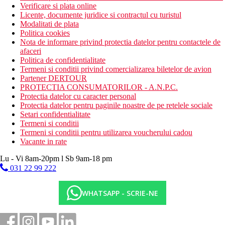
Verificare si plata online
Licente, documente juridice si contractul cu turistul
Modalitati de plata
Politica cookies
Nota de informare privind protectia datelor pentru contactele de
afaceri
Politica de confidentialitate
Termeni si conditii privind comercializarea biletelor de avion
Partener DERTOUR
PROTECTIA CONSUMATORILOR - A.N.P.C.
Protectia datelor cu caracter personal
Protectia datelor pentru paginile noastre de pe retelele sociale
Setari confidentialitate
Termeni si conditii
Termeni si conditii pentru utilizarea voucherului cadou
Vacante in rate
Lu - Vi 8am-20pm l Sb 9am-18 pm
031 22 99 222
WHATSAPP - SCRIE-NE