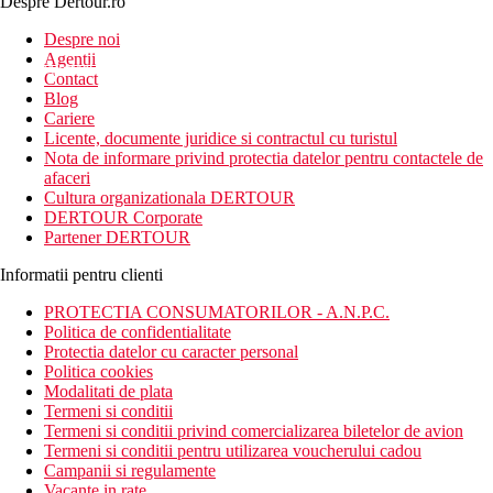
Despre Dertour.ro
Inscrie-te la
Despre noi
Agentii
newsletter!
Contact
Blog
Cariere
Licente, documente juridice si contractul cu turistul
Nota de informare privind protectia datelor pentru contactele de
afaceri
Cultura organizationala DERTOUR
DERTOUR Corporate
Partener DERTOUR
Informatii pentru clienti
PROTECTIA CONSUMATORILOR - A.N.P.C.
Politica de confidentialitate
Protectia datelor cu caracter personal
Politica cookies
Modalitati de plata
Termeni si conditii
Termeni si conditii privind comercializarea biletelor de avion
Termeni si conditii pentru utilizarea voucherului cadou
Campanii si regulamente
Vacante in rate