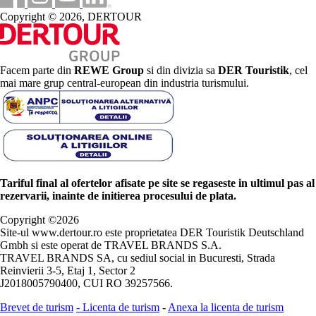
Copyright © 2026, DERTOUR
Facem parte din
REWE Group
si din divizia sa
DER Touristik
, cel
mai mare grup central-european din industria turismului.
Tariful final al ofertelor afisate pe site se regaseste in ultimul pas al
rezervarii, inainte de initierea procesului de plata.
Copyright ©
2026
Site-ul www.dertour.ro este proprietatea DER Touristik Deutschland
Gmbh si este operat de TRAVEL BRANDS S.A.
TRAVEL BRANDS SA, cu sediul social in Bucuresti, Strada
Reinvierii 3-5, Etaj 1, Sector 2
J2018005790400, CUI RO 39257566.
Brevet de turism
-
Licenta de turism
-
Anexa la licenta de turism