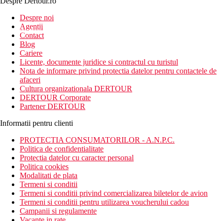
Despre Dertour.ro
Inscrie-te la
Despre noi
Agentii
newsletter!
Contact
Blog
Cariere
Licente, documente juridice si contractul cu turistul
Nota de informare privind protectia datelor pentru contactele de
afaceri
Cultura organizationala DERTOUR
DERTOUR Corporate
Partener DERTOUR
Informatii pentru clienti
PROTECTIA CONSUMATORILOR - A.N.P.C.
Politica de confidentialitate
Protectia datelor cu caracter personal
Politica cookies
Modalitati de plata
Termeni si conditii
Termeni si conditii privind comercializarea biletelor de avion
Termeni si conditii pentru utilizarea voucherului cadou
Campanii si regulamente
Vacante in rate