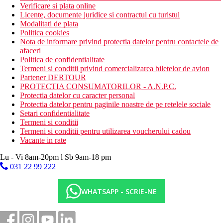
Verificare si plata online
Licente, documente juridice si contractul cu turistul
Modalitati de plata
Politica cookies
Nota de informare privind protectia datelor pentru contactele de
afaceri
Politica de confidentialitate
Termeni si conditii privind comercializarea biletelor de avion
Partener DERTOUR
PROTECTIA CONSUMATORILOR - A.N.P.C.
Protectia datelor cu caracter personal
Protectia datelor pentru paginile noastre de pe retelele sociale
Setari confidentialitate
Termeni si conditii
Termeni si conditii pentru utilizarea voucherului cadou
Vacante in rate
Lu - Vi 8am-20pm l Sb 9am-18 pm
031 22 99 222
WHATSAPP - SCRIE-NE