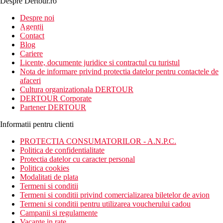
Despre Dertour.ro
Inscrie-te la
Despre noi
Agentii
newsletter!
Contact
Blog
Cariere
Licente, documente juridice si contractul cu turistul
Nota de informare privind protectia datelor pentru contactele de
afaceri
Cultura organizationala DERTOUR
DERTOUR Corporate
Partener DERTOUR
Informatii pentru clienti
PROTECTIA CONSUMATORILOR - A.N.P.C.
Politica de confidentialitate
Protectia datelor cu caracter personal
Politica cookies
Modalitati de plata
Termeni si conditii
Termeni si conditii privind comercializarea biletelor de avion
Termeni si conditii pentru utilizarea voucherului cadou
Campanii si regulamente
Vacante in rate