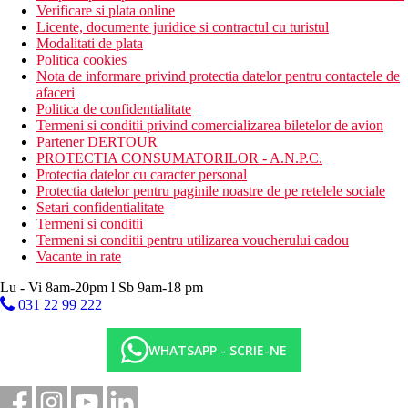
Verificare si plata online
Licente, documente juridice si contractul cu turistul
Modalitati de plata
Politica cookies
Nota de informare privind protectia datelor pentru contactele de
afaceri
Politica de confidentialitate
Termeni si conditii privind comercializarea biletelor de avion
Partener DERTOUR
PROTECTIA CONSUMATORILOR - A.N.P.C.
Protectia datelor cu caracter personal
Protectia datelor pentru paginile noastre de pe retelele sociale
Setari confidentialitate
Termeni si conditii
Termeni si conditii pentru utilizarea voucherului cadou
Vacante in rate
Lu - Vi 8am-20pm l Sb 9am-18 pm
031 22 99 222
WHATSAPP - SCRIE-NE