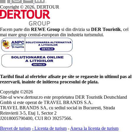
Copyright © 2026, DERTOUR
Facem parte din
REWE Group
si din divizia sa
DER Touristik
, cel
mai mare grup central-european din industria turismului.
Tariful final al ofertelor afisate pe site se regaseste in ultimul pas al
rezervarii, inainte de initierea procesului de plata.
Copyright ©
2026
Site-ul www.dertour.ro este proprietatea DER Touristik Deutschland
Gmbh si este operat de TRAVEL BRANDS S.A.
TRAVEL BRANDS SA, cu sediul social in Bucuresti, Strada
Reinvierii 3-5, Etaj 1, Sector 2
J2018005790400, CUI RO 39257566.
Brevet de turism
-
Licenta de turism
-
Anexa la licenta de turism