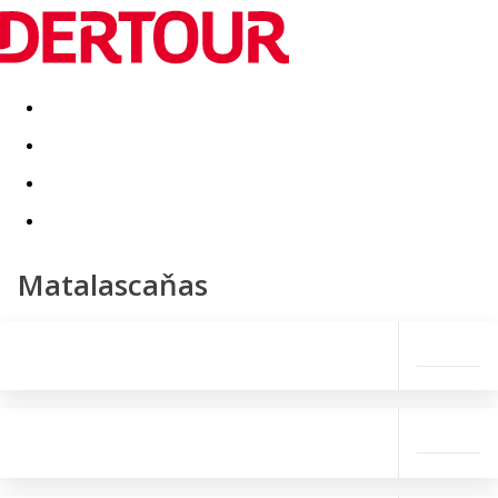
Destinatii
Vacanta perfecta
OFERTE DE NERATAT
Matalascaňas