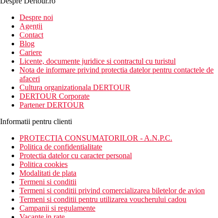
Despre Dertour.ro
Inscrie-te la
Despre noi
Agentii
newsletter!
Contact
Blog
Cariere
Licente, documente juridice si contractul cu turistul
Nota de informare privind protectia datelor pentru contactele de
afaceri
Cultura organizationala DERTOUR
DERTOUR Corporate
Partener DERTOUR
Informatii pentru clienti
PROTECTIA CONSUMATORILOR - A.N.P.C.
Politica de confidentialitate
Protectia datelor cu caracter personal
Politica cookies
Modalitati de plata
Termeni si conditii
Termeni si conditii privind comercializarea biletelor de avion
Termeni si conditii pentru utilizarea voucherului cadou
Campanii si regulamente
Vacante in rate