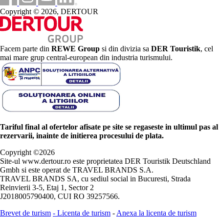
Copyright © 2026, DERTOUR
Facem parte din
REWE Group
si din divizia sa
DER Touristik
, cel
mai mare grup central-european din industria turismului.
Tariful final al ofertelor afisate pe site se regaseste in ultimul pas al
rezervarii, inainte de initierea procesului de plata.
Copyright ©
2026
Site-ul www.dertour.ro este proprietatea DER Touristik Deutschland
Gmbh si este operat de TRAVEL BRANDS S.A.
TRAVEL BRANDS SA, cu sediul social in Bucuresti, Strada
Reinvierii 3-5, Etaj 1, Sector 2
J2018005790400, CUI RO 39257566.
Brevet de turism
-
Licenta de turism
-
Anexa la licenta de turism