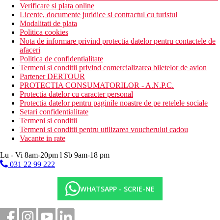
Verificare si plata online
Licente, documente juridice si contractul cu turistul
Modalitati de plata
Politica cookies
Nota de informare privind protectia datelor pentru contactele de
afaceri
Politica de confidentialitate
Termeni si conditii privind comercializarea biletelor de avion
Partener DERTOUR
PROTECTIA CONSUMATORILOR - A.N.P.C.
Protectia datelor cu caracter personal
Protectia datelor pentru paginile noastre de pe retelele sociale
Setari confidentialitate
Termeni si conditii
Termeni si conditii pentru utilizarea voucherului cadou
Vacante in rate
Lu - Vi 8am-20pm l Sb 9am-18 pm
031 22 99 222
WHATSAPP - SCRIE-NE