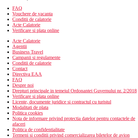
balcon/terasa
FAQ
Camere Double Superior
Vouchere de vacanta
aprox. 46-55 m²
Conditii de calatorie
includ suplimentar un living
Acte Calatorie
mobilate similar camerelor standard
Verificare si plata online
Camere Family Room
aprox. 52 m²
Acte Calatorie
includ suplimentar un living
Agentii
mobilate similar camerelor standard
Business Travel
Campanii si regulamente
Descrierea hotelului
Conditii de calatorie
Hotelul dispune de:
Contact
apartamente inconjurate de gradini tropicale
Directiva EAA
2 piscine pentru adulti si 2 piscine pentru copii
FAQ
WiFi gratuit este disponibil in intreaga proprietate.
Despre noi
o mica sala de sport la fata locului, precum si zone de
Drepturi principale in temeiul Ordonantei Guvernului nr. 2/2018
joaca interioare si exterioare pentru copii. Complexul are
Verificare si plata online
si o receptie deschisa nonstop.
Licente, documente juridice si contractul cu turistul
Descrierea plajei
Modalitati de plata
nisipoasa, publica
Politica cookies
sezlonguri si umbrele disponibile contra cost
Nota de informare privind protectia datelor pentru contactele de
afaceri
Activitati sportive gratuite
Politica de confidentialitate
4 piscine exterioare (unele incalzite sezonier)
Termeni si conditii privind comercializarea biletelor de avion