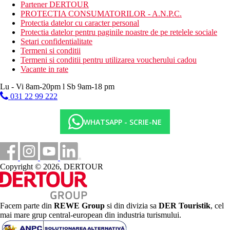
sezlonguri si umbrele langa piscine, prosoape (se solicita
Partener DERTOUR
depozit)
PROTECTIA CONSUMATORILOR - A.N.P.C.
minigolf
Protectia datelor cu caracter personal
sala de sport/fitness
Protectia datelor pentru paginile noastre de pe retelele sociale
tenis de masa
Setari confidentialitate
biliard
Termeni si conditii
divertisment pentru copii si adulti in timpul zilei si serii.
Termeni si conditii pentru utilizarea voucherului cadou
3 piscine pentru copii, stropire cu apa
Vacante in rate
Mini club pentru copii cu varsta cuprinsa intre 4 si 12 ani
Loc de joaca
Lu - Vi 8am-20pm l Sb 9am-18 pm
031 22 99 222
Activitati sportive contra cost
masaje si tratamente
WHATSAPP - SCRIE-NE
Dieta
Self Catering - fara mese
Bar disponibil
Categoria oficiala
Copyright © 2026, DERTOUR
4 stele
Nota
https://www.hotelkoalagarden.com/en/index.html
Facem parte din
REWE Group
si din divizia sa
DER Touristik
, cel
mai mare grup central-european din industria turismului.
Distanţe