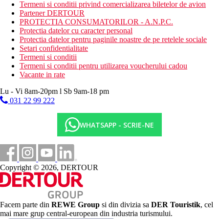
plaja cu nisip
Termeni si conditii privind comercializarea biletelor de avion
sezlonguri si umbrele de soare contra cost.
Partener DERTOUR
PROTECTIA CONSUMATORILOR - A.N.P.C.
Activitati sportive gratuite
Protectia datelor cu caracter personal
fitness
Protectia datelor pentru paginile noastre de pe retelele sociale
tenis de masa
Setari confidentialitate
darts
Termeni si conditii
tir cu arcul
Termeni si conditii pentru utilizarea voucherului cadou
sah
Vacante in rate
volei
Lu - Vi 8am-20pm l Sb 9am-18 pm
Activitati sportive contra cost
031 22 99 222
teren de tenis cu iluminare artificiala
Dieta
WHATSAPP - SCRIE-NE
Mic dejun, mini bufet (06:15–08:00) si bufet in gradina
(08:00–11:00). Posibilitatea de a comanda cina din meniu
(de 3 ori pe saptamana cu gratar).
All Inclusive Premium include mic dejun, pranz si cina tip
Copyright © 2026, DERTOUR
bufet, gustari usoare pe parcursul zilei. Bauturi alcoolice
sinon-alcoolice nelimitate dintr-un pachet premium all
inclusive selectat in timpul programului de functionare al
barurilor si restaurantelor.
Facem parte din
REWE Group
si din divizia sa
DER Touristik
, cel
Categoria oficiala
mai mare grup central-european din industria turismului.