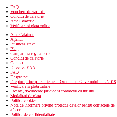
Descrierea hotelului
Hotelul dispune de:
FAQ
Vouchere de vacanta
328 de camere
Conditii de calatorie
7 etaje
Acte Calatorie
3 lifturi
Verificare si plata online
restaurant
Acte Calatorie
restaurant à la carte Orangerie
Agentii
bar
Business Travel
sala video/TV
Blog
magazine
Campanii si regulamente
salon de infrumusetare
Conditii de calatorie
sala de conferinte
Contact
Bar african la piscina
Directiva EAA
piscina mare (cu aer conditionat/incalzire disponibila)
FAQ
piscina
Despre noi
terase la soare
Drepturi principale in temeiul Ordonantei Guvernului nr. 2/2018
sezlonguri, saltele, umbrele de soare si prosoape gratuite
Verificare si plata online
piscina pentru copii (aer conditionat/incalzire disponibila)
Licente, documente juridice si contractul cu turistul
loc de joaca
Modalitati de plata
servicii de babysitting contra cost (la cerere)
Politica cookies
patut gratuit (la cerere)
Nota de informare privind protectia datelor pentru contactele de
Wifi gratuit
afaceri
Descrierea plajei
Politica de confidentialitate