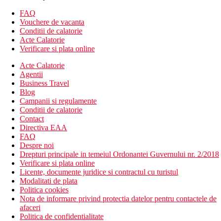
baruri
salon de infrumusetare
FAQ
gradina
Vouchere de vacanta
4 piscine (inclusiv 2 pentru copii)
Conditii de calatorie
umbrele si sezlonguri gratuite langa piscine
Acte Calatorie
Wifi
Verificare si plata online
Descrierea plajei
Acte Calatorie
plaja cu nisip
Agentii
umbrele si sezlonguri contra cost.
Business Travel
transport gratuit direct la plaja de 4 ori pe zi.
Blog
Campanii si regulamente
Activitati sportive gratuite
Conditii de calatorie
tenis de masa
Contact
fitness
Directiva EAA
FAQ
Activitati sportive contra cost
Despre noi
tenis
Drepturi principale in temeiul Ordonantei Guvernului nr. 2/2018
biliard
Verificare si plata online
fotbal de masa
Licente, documente juridice si contractul cu turistul
sporturi nautice
Modalitati de plata
Politica cookies
Dieta
Nota de informare privind protectia datelor pentru contactele de
Mic dejun, pranz si cina tip bufet
afaceri
Bauturi racoritoare si alcoolice (10:00-24:00)
Politica de confidentialitate