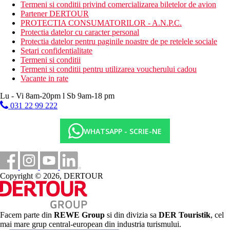
Inghetata (10:30-18:00)
Termeni si conditii privind comercializarea biletelor de avion
Gustari calde (11:00-16:00)
Partener DERTOUR
Gustari reci (11:00-18:00)
PROTECTIA CONSUMATORILOR - A.N.P.C.
Cafea, ceai si prajituri (16:00-17:00)
Protectia datelor cu caracter personal
Protectia datelor pentru paginile noastre de pe retelele sociale
Categoria oficiala
Setari confidentialitate
4 stele
Termeni si conditii
Termeni si conditii pentru utilizarea voucherului cadou
Nota
Vacante in rate
https://www.hotelesdunas.com/en/bungalows-dunas-
maspalomas/
Lu - Vi 8am-20pm l Sb 9am-18 pm
031 22 99 222
Distanţe
WHATSAPP - SCRIE-NE
33 km
Distanta de cel mai apropiat aeroport
2 km
Distanta pana la plaja
Copyright © 2026, DERTOUR
1,5 km
Centrul orasului
1,2 km
Facem parte din
REWE Group
si din divizia sa
DER Touristik
, cel
Centru turistic
mai mare grup central-european din industria turismului.