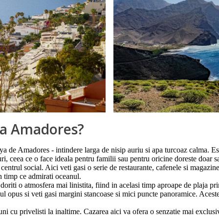
aya Amadores?
a de Amadores - intindere larga de nisip auriu si apa turcoaz calma. Est
i, ceea ce o face ideala pentru familii sau pentru oricine doreste doar s
entrul social. Aici veti gasi o serie de restaurante, cafenele si magazine
in timp ce admirati oceanul.
 doriti o atmosfera mai linistita, fiind in acelasi timp aproape de plaja pr
tul opus si veti gasi margini stancoase si mici puncte panoramice. Aceste
ni cu privelisti la inaltime. Cazarea aici va ofera o senzatie mai exclusiva