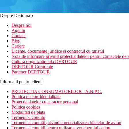
Despre Dertour.ro
Despre noi
Agentii
Contact
Blog
Cariere
Licente, documente juridice si contractul cu turistul
Nota de informare privind protectia datelor pentru contactele de a
Cultura organizationala DERTOUR
DERTOUR Corporate
Partener DERTOUR
Informatii pentru clienti
PROTECTIA CONSUMATORILOR - A.N.P.C.
Politica de confidentialitate
Protectia datelor cu caracter personal
Politica cookies
Modalitati de plata
Termeni si conditii
Termeni si conditii privind comercializarea biletelor de avion
Termeni si conditii pentru utilizarea voucherului cadou