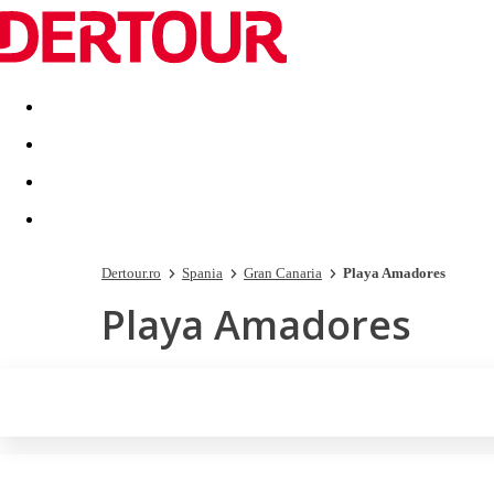
Destinatii
Vacanta perfecta
OFERTE DE NERATAT
Dertour.ro
Spania
Gran Canaria
Playa Amadores
Playa Amadores