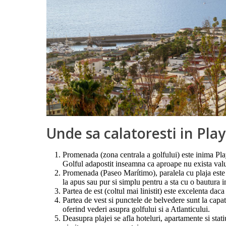
Unde sa calatoresti in Pl
Promenada (zona centrala a golfului) este inima Play
Golful adapostit inseamna ca aproape nu exista valur
Promenada (Paseo Marítimo), paralela cu plaja este c
la apus sau pur si simplu pentru a sta cu o bautura 
Partea de est (coltul mai linistit) este excelenta daca
Partea de vest si punctele de belvedere sunt la capa
oferind vederi asupra golfului si a Atlanticului.
Deasupra plajei se afla hoteluri, apartamente si statiu