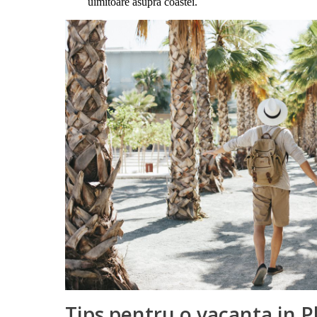
uimitoare asupra coastei.
Tips pentru o vacanta in 