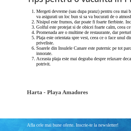
Mergeti devreme (sau dupa pranz) pentru cea mai bu
va asigurati un loc bun si sa va bucurati de o atmosfe
Nisipul este frumos, dar poate fi foarte fierbinte. In
Golful este protejat si de obicei foarte calm, ceea ce 
Promenada are o multime de restaurante, dar preturile
Plaja este orientata spre vest, ceea ce o face unul 
priveliste.
Soarele din Insulele Canare este puternic pe tot parc
innorate.
Aceasta plaja este mai degraba despre relaxare decat d
potrivit.
Harta -
Playa Amadores
Afla cele mai bune oferte. Inscrie-te la newsletter!