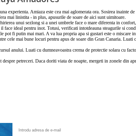
na experienta. Amiaza este cea mai aglomerata ora. Sosirea inainte de 
ra mai linistita - in plus, apusurile de soare de aici sunt uimitoare.
chirierea unui sezlong si a unei umbrele face o mare diferenta in confort,
il face ideal pentru inot. Totusi, verificati intotdeauna steagurile si condi
 pot fi putin mai mari. A va lua propria apa si gustari este o miscare int
dintre cele mai bune locuri pentru apus de soare din Gran Canaria. Luati
ursul anului. Luati cu dumneavoastra crema de protectie solara cu factor ri
espre petreceri. Daca doriti viata de noapte, mergeti in zonele din apropi