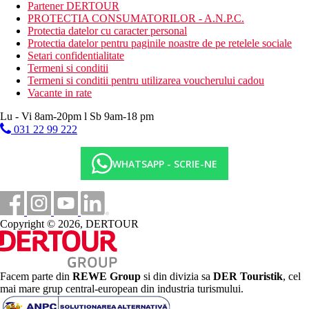
Partener DERTOUR
Categoria oficiala
PROTECTIA CONSUMATORILOR - A.N.P.C.
4 stele
Protectia datelor cu caracter personal
Protectia datelor pentru paginile noastre de pe retelele sociale
Distanţe
Setari confidentialitate
Termeni si conditii
Termeni si conditii pentru utilizarea voucherului cadou
1,5 km
Vacante in rate
Centrul orasului
Lu - Vi 8am-20pm l Sb 9am-18 pm
25 km
031 22 99 222
Distanta de cel mai apropiat aeroport
450 m
WHATSAPP - SCRIE-NE
Distanta pana la plaja
Plaja
Copyright © 2026, DERTOUR
Sezlonguri pe plaja contra cost
Umbrele pe plaja contra cost
Vacanta la plaja
Facem parte din
REWE Group
si din divizia sa
DER Touristik
, cel
Piscine
mai mare grup central-european din industria turismului.
Sezlonguri si umbrele gratuite la piscina