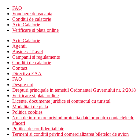
hol cu ​​receptie
lift in fiecare cladire
FAQ
restaurant si bar
Vouchere de vacanta
piscina exterioara (cu aer conditionat/incalzire disponibila)
Conditii de calatorie
piscina pentru copii
Acte Calatorie
bar langa piscina si umbrele si sezlonguri gratuite
Verificare si plata online
prosoape oferite cu depozit, schimb contra cost
Acte Calatorie
Descrierea plajei
Agentii
Plaja cu nisip Playa del Inglés, lunga de 7 km
Business Travel
Sezlonguri si umbrele de soare sunt disponibile contra cost
Campanii si regulamente
Conditii de calatorie
Activitati sportive gratuite
Contact
plaja
Directiva EAA
FAQ
Activitati sportive contra cost
Despre noi
biliard
Drepturi principale in temeiul Ordonantei Guvernului nr. 2/2018
Verificare si plata online
Masa
Licente, documente juridice si contractul cu turistul
Mic dejun, pranz si cina tip bufet
Modalitati de plata
Mic dejun tarziu (10:30-11:30)
Politica cookies
Gustare usoara (11:30-12:30)
Nota de informare privind protectia datelor pentru contactele de
Cafea, ceai si desert (16:00-17:00)
afaceri
Bauturi racoritoare si alcoolice (10:30-23:00), reducere la
Politica de confidentialitate
bauturi intre orele 23:00 si miezul noptii
Termeni si conditii privind comercializarea biletelor de avion