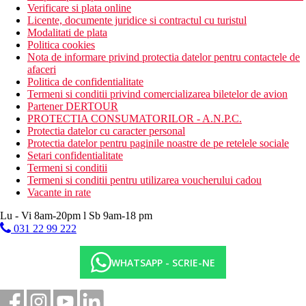
Verificare si plata online
Licente, documente juridice si contractul cu turistul
Modalitati de plata
Politica cookies
Nota de informare privind protectia datelor pentru contactele de
afaceri
Politica de confidentialitate
Termeni si conditii privind comercializarea biletelor de avion
Partener DERTOUR
PROTECTIA CONSUMATORILOR - A.N.P.C.
Protectia datelor cu caracter personal
Protectia datelor pentru paginile noastre de pe retelele sociale
Setari confidentialitate
Termeni si conditii
Termeni si conditii pentru utilizarea voucherului cadou
Vacante in rate
Lu - Vi 8am-20pm l Sb 9am-18 pm
031 22 99 222
WHATSAPP - SCRIE-NE