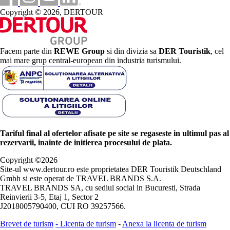
Copyright © 2026, DERTOUR
Facem parte din
REWE Group
si din divizia sa
DER Touristik
, cel
mai mare grup central-european din industria turismului.
Tariful final al ofertelor afisate pe site se regaseste in ultimul pas al
rezervarii, inainte de initierea procesului de plata.
Copyright ©
2026
Site-ul www.dertour.ro este proprietatea DER Touristik Deutschland
Gmbh si este operat de TRAVEL BRANDS S.A.
TRAVEL BRANDS SA, cu sediul social in Bucuresti, Strada
Reinvierii 3-5, Etaj 1, Sector 2
J2018005790400, CUI RO 39257566.
Brevet de turism
-
Licenta de turism
-
Anexa la licenta de turism