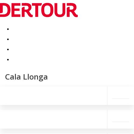
Destinatii
Vacanta perfecta
OFERTE DE NERATAT
Cala Llonga