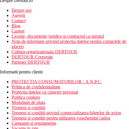
Despre Dertour.ro
Inscrie-te la
Despre noi
Agentii
newsletter!
Contact
Blog
Cariere
Licente, documente juridice si contractul cu turistul
Nota de informare privind protectia datelor pentru contactele de
afaceri
Cultura organizationala DERTOUR
DERTOUR Corporate
Partener DERTOUR
Informatii pentru clienti
PROTECTIA CONSUMATORILOR - A.N.P.C.
Politica de confidentialitate
Protectia datelor cu caracter personal
Politica cookies
Modalitati de plata
Termeni si conditii
Termeni si conditii privind comercializarea biletelor de avion
Termeni si conditii pentru utilizarea voucherului cadou
Campanii si regulamente
Vacante in rate