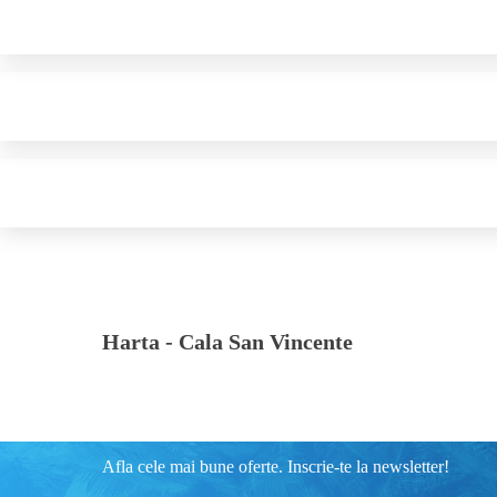
Harta -
Cala San Vincente
Afla cele mai bune oferte. Inscrie-te la newsletter!