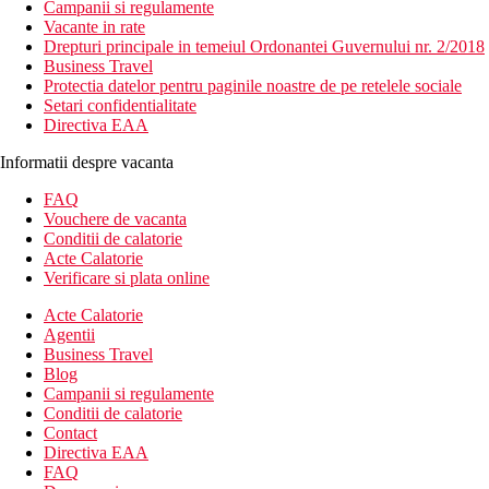
Campanii si regulamente
Vacante in rate
Drepturi principale in temeiul Ordonantei Guvernului nr. 2/2018
Business Travel
Protectia datelor pentru paginile noastre de pe retelele sociale
Setari confidentialitate
Directiva EAA
Informatii despre vacanta
FAQ
Vouchere de vacanta
Conditii de calatorie
Acte Calatorie
Verificare si plata online
Acte Calatorie
Agentii
Business Travel
Blog
Campanii si regulamente
Conditii de calatorie
Contact
Directiva EAA
FAQ