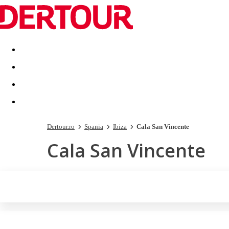
Destinatii
Vacanta perfecta
OFERTE DE NERATAT
Dertour.ro
Spania
Ibiza
Cala San Vincente
Cala San Vincente