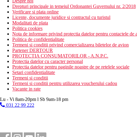
Despre noi
Drepturi principale in temeiul Ordonantei Guvernului nr. 2/2018
Verificare si plata online
Licente, documente juridice si contractul cu turistul
Modalitati de plata
Politica cookies
Nota de informare privind protectia datelor pentru contactele de a
Politica de confidentialitate
Termeni si conditii privind comercializarea biletelor de avion
Partener DERTOUR
PROTECTIA CONSUMATORILOR - A.N.P.C.
Protectia datelor cu caracter personal
Protectia datelor pentru paginile noastre de pe retelele sociale
Setari confidentialitate
Termeni si conditii
Termeni si conditii pentru utilizarea voucherului cadou
Vacante in rate
Lu - Vi 8am-20pm l Sb 9am-18 pm
031 22 99 222