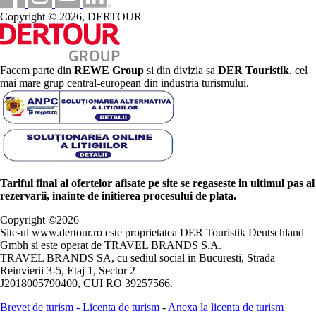
Copyright © 2026, DERTOUR
Facem parte din
REWE Group
si din divizia sa
DER Touristik
, cel
mai mare grup central-european din industria turismului.
Tariful final al ofertelor afisate pe site se regaseste in ultimul pas al
rezervarii, inainte de initierea procesului de plata.
Copyright ©
2026
Site-ul www.dertour.ro este proprietatea DER Touristik Deutschland
Gmbh si este operat de TRAVEL BRANDS S.A.
TRAVEL BRANDS SA, cu sediul social in Bucuresti, Strada
Reinvierii 3-5, Etaj 1, Sector 2
J2018005790400, CUI RO 39257566.
Brevet de turism
-
Licenta de turism
-
Anexa la licenta de turism