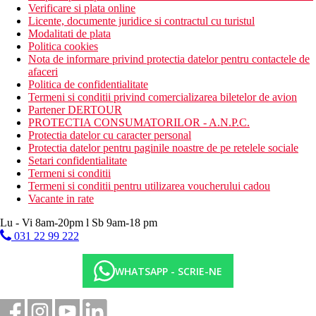
Verificare si plata online
Licente, documente juridice si contractul cu turistul
Modalitati de plata
Politica cookies
Nota de informare privind protectia datelor pentru contactele de
afaceri
Politica de confidentialitate
Termeni si conditii privind comercializarea biletelor de avion
Partener DERTOUR
PROTECTIA CONSUMATORILOR - A.N.P.C.
Protectia datelor cu caracter personal
Protectia datelor pentru paginile noastre de pe retelele sociale
Setari confidentialitate
Termeni si conditii
Termeni si conditii pentru utilizarea voucherului cadou
Vacante in rate
Lu - Vi 8am-20pm l Sb 9am-18 pm
031 22 99 222
WHATSAPP - SCRIE-NE