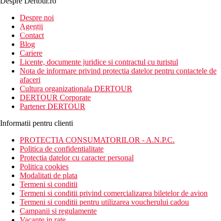
Despre Dertour.ro
Inscrie-te la
Despre noi
Agentii
newsletter!
Contact
Blog
Cariere
Licente, documente juridice si contractul cu turistul
Nota de informare privind protectia datelor pentru contactele de
afaceri
Cultura organizationala DERTOUR
DERTOUR Corporate
Partener DERTOUR
Informatii pentru clienti
PROTECTIA CONSUMATORILOR - A.N.P.C.
Politica de confidentialitate
Protectia datelor cu caracter personal
Politica cookies
Modalitati de plata
Termeni si conditii
Termeni si conditii privind comercializarea biletelor de avion
Termeni si conditii pentru utilizarea voucherului cadou
Campanii si regulamente
Vacante in rate