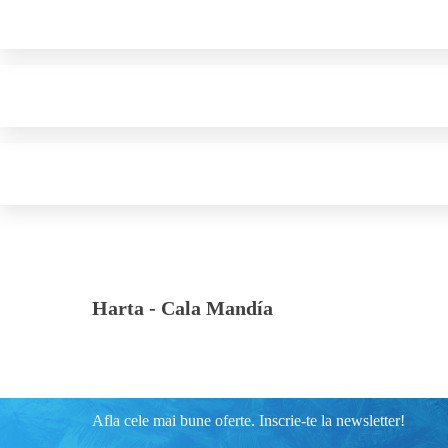
Harta -
Cala Mandía
Afla cele mai bune oferte. Inscrie-te la newsletter!