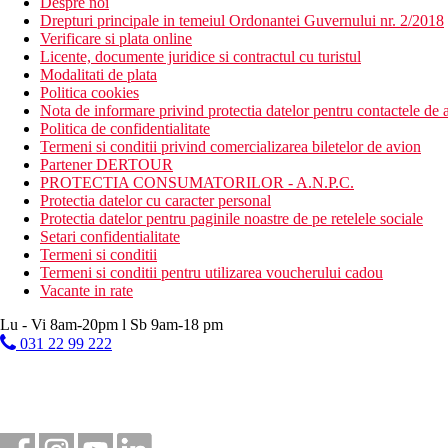
Despre noi
Drepturi principale in temeiul Ordonantei Guvernului nr. 2/2018
Verificare si plata online
Licente, documente juridice si contractul cu turistul
Modalitati de plata
Politica cookies
Nota de informare privind protectia datelor pentru contactele de a
Politica de confidentialitate
Termeni si conditii privind comercializarea biletelor de avion
Partener DERTOUR
PROTECTIA CONSUMATORILOR - A.N.P.C.
Protectia datelor cu caracter personal
Protectia datelor pentru paginile noastre de pe retelele sociale
Setari confidentialitate
Termeni si conditii
Termeni si conditii pentru utilizarea voucherului cadou
Vacante in rate
Lu - Vi 8am-20pm l Sb 9am-18 pm
031 22 99 222