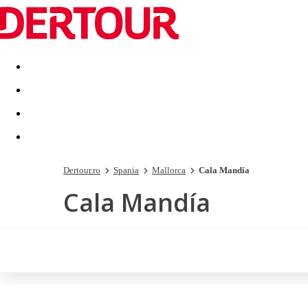
Destinatii
Vacanta perfecta
OFERTE DE NERATAT
Dertour.ro
Spania
Mallorca
Cala Mandía
Cala Mandía