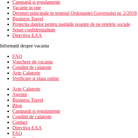
Campanii si regulamente
Vacante in rate
Drepturi principale in temeiul Ordonantei Guvernului nr. 2/2018
Business Travel
Protectia datelor pentru paginile noastre de pe retelele sociale
Setari confidentialitate
Directiva EAA
Informatii despre vacanta
FAQ
Vouchere de vacanta
Conditii de calatorie
Acte Calatorie
Verificare si plata online
Acte Calatorie
Agentii
Business Travel
Blog
Campanii si regulamente
Conditii de calatorie
Contact
Directiva EAA
FAQ