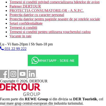
Termeni si conditii privind comercializarea biletelor de avion
sauna
Partener DERTOUR
PROTECTIA CONSUMATORILOR - A.N.P.C.
Activitati contra cost
Protectia datelor cu caracter personal
masaje
Protectia datelor pentru paginile noastre de pe retelele sociale
Setari confidentialitate
Mesele incluse
Termeni si conditii
Demipensiune: mic dejun (8.00-10.30) si cina (18.30-
Termeni si conditii pentru utilizarea voucherului cadou
21.00) bufet
Vacante in rate
Distanţe
Lu - Vi 8am-20pm l Sb 9am-18 pm
031 22 99 222
100 m
Centrul orasului
WHATSAPP - SCRIE-NE
65 km
Distanta de cel mai apropiat aeroport
0 m
Copyright © 2026, DERTOUR
Distanta pana la plaja
80 m
Magazine
Facem parte din
REWE Group
si din divizia sa
DER Touristik
, cel
Plaja
mai mare grup central-european din industria turismului.