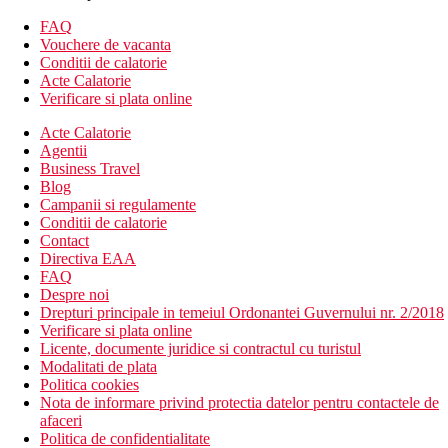
Wi-Fi (gratuit)
set pentru prepararea ceaiului si cafelei
FAQ
sanitare proprii (baie, uscator de par, toaleta)
Vouchere de vacanta
Cazare contra cost
Conditii de calatorie
Camera standard cu vedere laterala la mare
Acte Calatorie
Camera standard cu vedere la mare
Verificare si plata online
Camera superioara - mai spatioasa, vedere la mare
Acte Calatorie
Descrierea hotelului
Agentii
hol de intrare cu receptie
Business Travel
restaurantul principal
Blog
bar de pe acoperiș
Campanii si regulamente
bar de zi
Conditii de calatorie
Wi-Fi (gratuit)
Contact
piscina pe acoperis si cada cu hidromasaj pe acoperis
Directiva EAA
(sezlonguri si umbrele gratuite, prosoape gratuite - schimb
FAQ
cu 1,50 EUR)
Despre noi
fitness
Drepturi principale in temeiul Ordonantei Guvernului nr. 2/2018
Centru SPA
Verificare si plata online
Licente, documente juridice si contractul cu turistul
Descrierea plajei
Modalitati de plata
nisipos
Politica cookies
umbrele de soare si sezlonguri contra cost
Nota de informare privind protectia datelor pentru contactele de
afaceri
Activitati sportive gratuite
Politica de confidentialitate
fitness