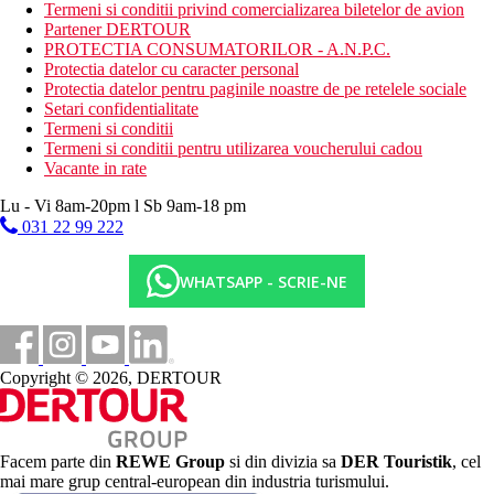
programe de animatie
Termeni si conditii privind comercializarea biletelor de avion
programe de seara
Partener DERTOUR
tenis
PROTECTIA CONSUMATORILOR - A.N.P.C.
fotbal
Protectia datelor cu caracter personal
baschet
Protectia datelor pentru paginile noastre de pe retelele sociale
volei
Setari confidentialitate
petanque
Termeni si conditii
tenis de masa
Termeni si conditii pentru utilizarea voucherului cadou
Vacante in rate
Activitati sportive contra cost
inchiriere de biciclete
Lu - Vi 8am-20pm l Sb 9am-18 pm
inchiriere de masini
031 22 99 222
Dieta
All Inclusive: 10:00 - 23:30, include mic dejun, pranz si cina tip
WHATSAPP - SCRIE-NE
bufet, gustari usoare in timpul zilei. Cantitate nelimitata de
bauturi non-alcoolice imbuteliate si bauturi alcoolice selectate de
productie locala.
Categoria oficiala
Copyright © 2026, DERTOUR
4 stele
Nota
Facem parte din
REWE Group
si din divizia sa
DER Touristik
, cel
mai mare grup central-european din industria turismului.