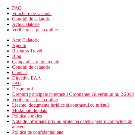
Alte tipuri de camere:
FAQ
Vouchere de vacanta
Camera de familie cu posibilitate de doua paturi
Conditii de calatorie
suplimentare
Acte Calatorie
Descrierea hotelului
Verificare si plata online
Hotelul dispune de:
Acte Calatorie
Agentii
hol de intrare cu receptie
Business Travel
Wi-Fi gratuit (la receptie)
Blog
camera TV
Campanii si regulamente
restaurantul principal
Conditii de calatorie
bar
Contact
snack bar
Directiva EAA
trei piscine (sezlonguri si umbrele gratuite, prosoape
FAQ
contra cost)
Despre noi
piscina pentru copii cu tobogane
Drepturi principale in temeiul Ordonantei Guvernului nr. 2/2018
loc de joaca
Verificare si plata online
mini club
Licente, documente juridice si contractul cu turistul
Descrierea plajei
Modalitati de plata
nisipoasa
Politica cookies
sezlonguri si umbrele contra cost
Nota de informare privind protectia datelor pentru contactele de
afaceri
Activitati sportive gratuite
Politica de confidentialitate